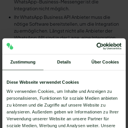
WhatsApp-Business-Messenger ist die
Integration nicht möglich.
Ihr WhatsApp Business API Anbieter muss die
nötige Software bereitstellen, um die Integration
zu ermöglichen. Längst nicht alle Anbieter der
WhatsApp API sind in der Lage, eine Integration
von Rotessa und WhatsApp zu ermöglichen. Mit
Mateo stehen Ihnen dank der Zapier Integration
über 6.000 Apps zur Verfügung, die Sie mit
Zustimmung
Details
Über Cookies
WhatsApp verbinden können. Darunter ist
natürlich auch Rotessa !
Da der Einrichtungsprozess der Integration je nach
Diese Webseite verwendet Cookies
dem Anbieter der WhatsApp API Schnittstelle
Wir verwenden Cookies, um Inhalte und Anzeigen zu
differenziert, gibt es keine allgemein gültige
personalisieren, Funktionen für soziale Medien anbieten
Anleitung. Wir zeigen Ihnen im Folgenden, wie die
zu können und die Zugriffe auf unsere Website zu
Einrichtung der Integration von Rotessa und
analysieren. Außerdem geben wir Informationen zu Ihrer
WhatsApp mit Mateo funktioniert.
Verwendung unserer Website an unsere Partner für
So funktioniert die Integration von
soziale Medien, Werbung und Analysen weiter. Unsere