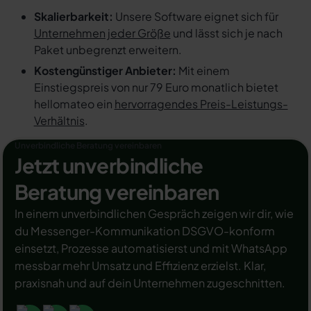
Skalierbarkeit:
Unsere Software eignet sich für
Unternehmen jeder Größe
und lässt sich je nach
Paket unbegrenzt erweitern.
Kostengünstiger Anbieter:
Mit einem
Einstiegspreis von nur 79 Euro monatlich bietet
hellomateo ein
hervorragendes Preis-Leistungs-
Verhältnis
.
Unverbindliche Beratung vereinbaren
Jetzt unverbindliche
Beratung vereinbaren
In einem unverbindlichen Gespräch zeigen wir dir, wie
du Messenger-Kommunikation DSGVO-konform
einsetzt, Prozesse automatisierst und mit WhatsApp
messbar mehr Umsatz und Effizienz erzielst. Klar,
praxisnah und auf dein Unternehmen zugeschnitten.