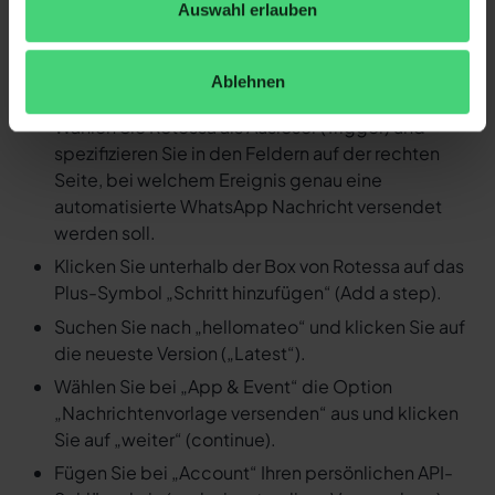
Auswahl erlauben
Nachricht versenden
Loggen Sie sich in Ihren Zapier Account ein und
Ablehnen
erstellen Sie einen neuen Zap.
Wählen Sie Rotessa als Auslöser (Trigger) und
spezifizieren Sie in den Feldern auf der rechten
Seite, bei welchem Ereignis genau eine
automatisierte WhatsApp Nachricht versendet
werden soll.
Klicken Sie unterhalb der Box von Rotessa auf das
Plus-Symbol „Schritt hinzufügen“ (Add a step).
Suchen Sie nach „hellomateo“ und klicken Sie auf
die neueste Version („Latest“).
Wählen Sie bei „App & Event“ die Option
„Nachrichtenvorlage versenden“ aus und klicken
Sie auf „weiter“ (continue).
Fügen Sie bei „Account“ Ihren persönlichen API-