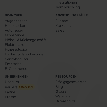
Integrationen
Terminbuchung
BRANCHEN
ANWENDUNGSFÄLLE
Augenoptiker
Support
Hörakustiker
Marketing
Autohäuser
Sales
Modehandel
Möbel- & Küchengeschäft
Elektrohandel
Fitnessstudios
Banken & Versicherungen
Sanitätshäuser
Enterprise
E-Commerce
UNTERNEHMEN
RESSOURCEN
Über uns
Erfolgs­geschichten
Blog
Karriere
Offene Jobs
Glossar
Partner
Webinare
Presse
Datenschutz