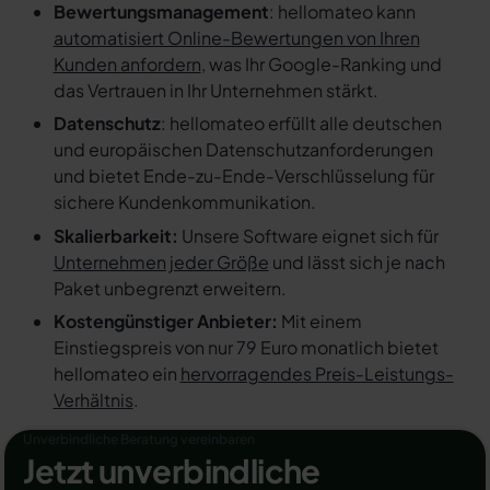
Bewertungsmanagement
: hellomateo kann
automatisiert Online-Bewertungen von Ihren
Kunden anfordern
, was Ihr Google-Ranking und
das Vertrauen in Ihr Unternehmen stärkt.
Datenschutz
: hellomateo erfüllt alle deutschen
und europäischen Datenschutzanforderungen
und bietet Ende-zu-Ende-Verschlüsselung für
sichere Kundenkommunikation.
Skalierbarkeit:
Unsere Software eignet sich für
Unternehmen jeder Größe
und lässt sich je nach
Paket unbegrenzt erweitern.
Kostengünstiger Anbieter:
Mit einem
Einstiegspreis von nur 79 Euro monatlich bietet
hellomateo ein
hervorragendes Preis-Leistungs-
Verhältnis
.
Unverbindliche Beratung vereinbaren
Jetzt unverbindliche