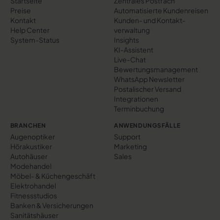
Startseite
Zentrales Postfach
Preise
Automatisierte Kundenreisen
Kontakt
Kunden- und Kontakt­
Help Center
verwaltung
System-Status
Insights
KI-Assistent
Live-Chat
Bewertungs­management
WhatsApp Newsletter
Postalischer Versand
Integrationen
Terminbuchung
BRANCHEN
ANWENDUNGSFÄLLE
Augenoptiker
Support
Hörakustiker
Marketing
Autohäuser
Sales
Modehandel
Möbel- & Küchengeschäft
Elektrohandel
Fitnessstudios
Banken & Versicherungen
Sanitätshäuser