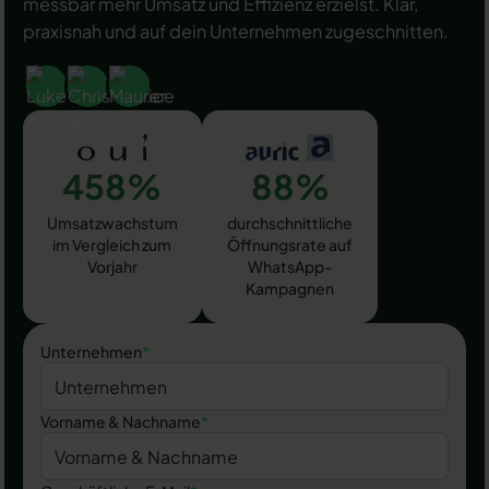
messbar mehr Umsatz und Effizienz erzielst. Klar,
praxisnah und auf dein Unternehmen zugeschnitten.
458%
88%
Umsatzwachstum
durchschnittliche
im Vergleich zum
Öffnungsrate auf
Vorjahr
WhatsApp-
Kampagnen
Unternehmen
*
Vorname & Nachname
*