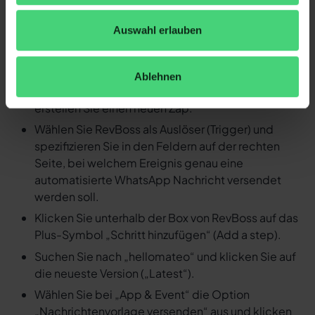
Ereignis in RevBoss eine
Auswahl erlauben
automatisierte WhatsApp
Nachricht versenden
Ablehnen
Loggen Sie sich in Ihren Zapier Account ein und
erstellen Sie einen neuen Zap.
Wählen Sie RevBoss als Auslöser (Trigger) und
spezifizieren Sie in den Feldern auf der rechten
Seite, bei welchem Ereignis genau eine
automatisierte WhatsApp Nachricht versendet
werden soll.
Klicken Sie unterhalb der Box von RevBoss auf das
Plus-Symbol „Schritt hinzufügen“ (Add a step).
Suchen Sie nach „hellomateo“ und klicken Sie auf
die neueste Version („Latest“).
Wählen Sie bei „App & Event“ die Option
„Nachrichtenvorlage versenden“ aus und klicken