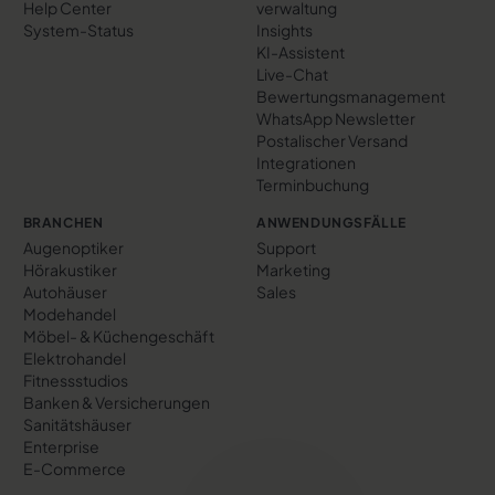
Help Center
verwaltung
System-Status
Insights
KI-Assistent
Live-Chat
Bewertungs­management
WhatsApp Newsletter
Postalischer Versand
Integrationen
Terminbuchung
BRANCHEN
ANWENDUNGSFÄLLE
Augenoptiker
Support
Hörakustiker
Marketing
Autohäuser
Sales
Modehandel
Möbel- & Küchengeschäft
Elektrohandel
Fitnessstudios
Banken & Versicherungen
Sanitätshäuser
Enterprise
E-Commerce