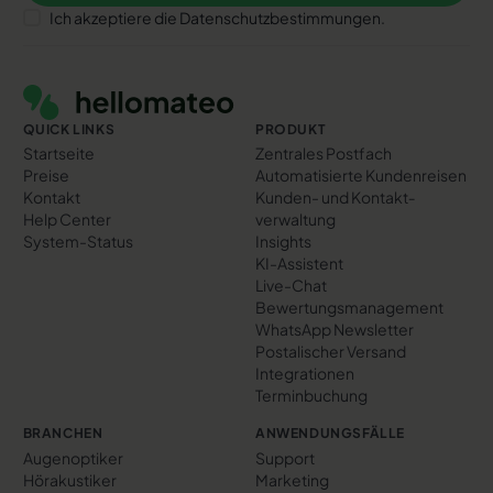
Ich akzeptiere die Datenschutzbestimmungen.
Footer
QUICK LINKS
PRODUKT
Startseite
Zentrales Postfach
Preise
Automatisierte Kundenreisen
Kontakt
Kunden- und Kontakt­
Help Center
verwaltung
System-Status
Insights
KI-Assistent
Live-Chat
Bewertungs­management
WhatsApp Newsletter
Postalischer Versand
Integrationen
Terminbuchung
BRANCHEN
ANWENDUNGSFÄLLE
Augenoptiker
Support
Hörakustiker
Marketing