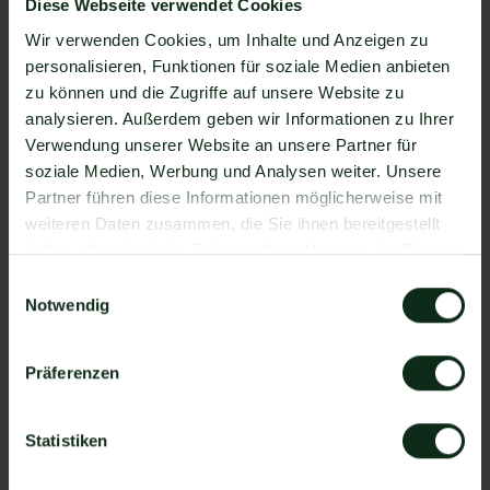
Diese Webseite verwendet Cookies
Verfügung, die Sie mit WhatsApp verbinden
können. Darunter ist natürlich auch Real Estate
Wir verwenden Cookies, um Inhalte und Anzeigen zu
Webmasters !
personalisieren, Funktionen für soziale Medien anbieten
zu können und die Zugriffe auf unsere Website zu
Da der Einrichtungsprozess der Integration je nach
analysieren. Außerdem geben wir Informationen zu Ihrer
dem Anbieter der WhatsApp API Schnittstelle
Verwendung unserer Website an unsere Partner für
differenziert, gibt es keine allgemein gültige
soziale Medien, Werbung und Analysen weiter. Unsere
Anleitung. Wir zeigen Ihnen im Folgenden, wie die
Partner führen diese Informationen möglicherweise mit
Einrichtung der Integration von Real Estate
weiteren Daten zusammen, die Sie ihnen bereitgestellt
Webmasters und WhatsApp mit Mateo funktioniert.
haben oder die sie im Rahmen Ihrer Nutzung der Dienste
So funktioniert die Integration von Real
gesammelt haben.
Estate Webmasters und WhatsApp
Einwilligungsauswahl
Notwendig
Schritt 1: Zapier Konto erstellen, Real Estate
Webmasters Account und Mateo Konto
Präferenzen
hinzufügen
Schritt 2: Eine der Apps (Real Estate Webmasters
oder Mateo) als Auslöser hinzufügen
Statistiken
Schritt 3: Die andere App als Handlung