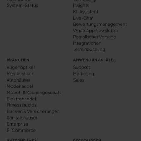
System-Status
Insights
KI-Assistent
Live-Chat
Bewertungs­management
WhatsApp Newsletter
Postalischer Versand
Integrationen
Terminbuchung
BRANCHEN
ANWENDUNGSFÄLLE
Augenoptiker
Support
Hörakustiker
Marketing
Autohäuser
Sales
Modehandel
Möbel- & Küchengeschäft
Elektrohandel
Fitnessstudios
Banken & Versicherungen
Sanitätshäuser
Enterprise
E-Commerce
UNTERNEHMEN
RESSOURCEN