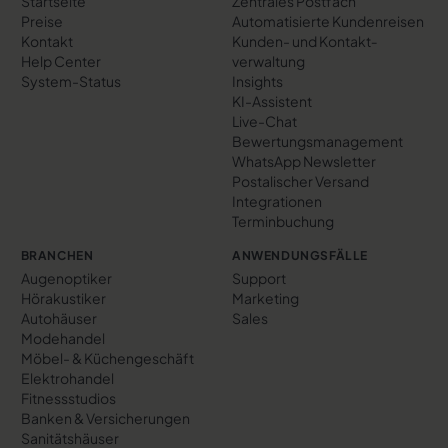
Startseite
Zentrales Postfach
Preise
Automatisierte Kundenreisen
Kontakt
Kunden- und Kontakt­
Help Center
verwaltung
System-Status
Insights
KI-Assistent
Live-Chat
Bewertungs­management
WhatsApp Newsletter
Postalischer Versand
Integrationen
Terminbuchung
BRANCHEN
ANWENDUNGSFÄLLE
Augenoptiker
Support
Hörakustiker
Marketing
Autohäuser
Sales
Modehandel
Möbel- & Küchengeschäft
Elektrohandel
Fitnessstudios
Banken & Versicherungen
Sanitätshäuser