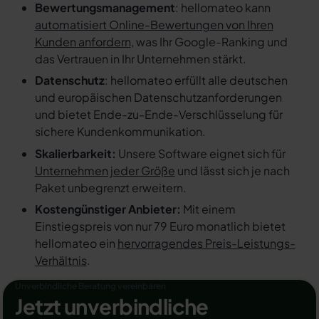
Bewertungsmanagement
: hellomateo kann
automatisiert Online-Bewertungen von Ihren
Kunden anfordern
, was Ihr Google-Ranking und
das Vertrauen in Ihr Unternehmen stärkt.
Datenschutz
: hellomateo erfüllt alle deutschen
und europäischen Datenschutzanforderungen
und bietet Ende-zu-Ende-Verschlüsselung für
sichere Kundenkommunikation.
Skalierbarkeit:
Unsere Software eignet sich für
Unternehmen jeder Größe
und lässt sich je nach
Paket unbegrenzt erweitern.
Kostengünstiger Anbieter:
Mit einem
Einstiegspreis von nur 79 Euro monatlich bietet
hellomateo ein
hervorragendes Preis-Leistungs-
Verhältnis
.
Unverbindliche Beratung vereinbaren
Jetzt unverbindliche