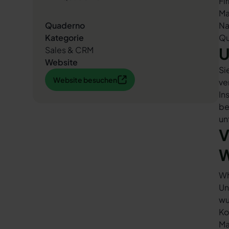
Fi
Ma
Quaderno
Na
Kategorie
Qu
U
Sales & CRM
Website
Si
Website besuchen
Website besuchen
ve
In
be
un
V
W
Wh
Un
wu
Ko
Ma