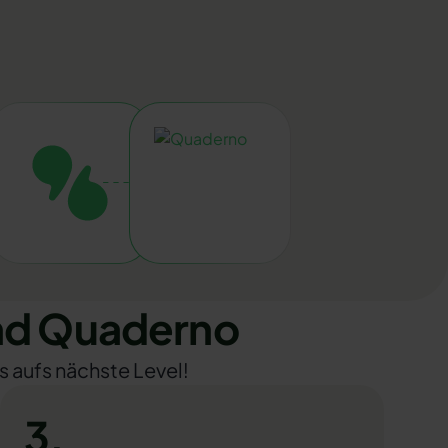
nd Quaderno
s aufs nächste Level!
3.