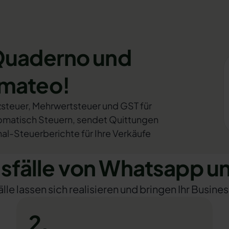
 Quaderno und
omateo!
zsteuer, Mehrwertsteuer und GST für
tomatisch Steuern, sendet Quittungen
l-Steuerberichte für Ihre Verkäufe
fälle von Whatsapp u
e lassen sich realisieren und bringen Ihr Busines
2.