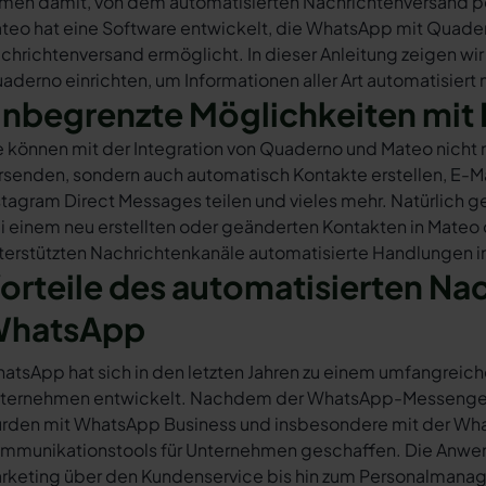
rmen damit, von dem automatisierten Nachrichtenversand 
teo hat eine Software entwickelt, die WhatsApp mit Quader
chrichtenversand ermöglicht. In dieser Anleitung zeigen wir
aderno einrichten, um Informationen aller Art automatisiert
nbegrenzte Möglichkeiten mit 
e können mit der Integration von Quaderno und Mateo nicht
rsenden, sondern auch automatisch Kontakte erstellen, E-
stagram Direct Messages teilen und vieles mehr. Natürlich ge
i einem neu erstellten oder geänderten Kontakten in Mateo
terstützten Nachrichtenkanäle automatisierte Handlungen i
orteile des automatisierten Na
hatsApp
atsApp hat sich in den letzten Jahren zu einem umfangreich
ternehmen entwickelt. Nachdem der WhatsApp-Messenger a
rden mit WhatsApp Business und insbesondere mit der Wha
mmunikationstools für Unternehmen geschaffen. Die Anwendu
rketing über den Kundenservice bis hin zum Personalmana