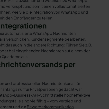
per E-Mail abzusehen und wechseln zu WhatsApp.
no verknüpft und somit einen vollautomatisierten
 Ihnen, wie Sie die Integration von WhatsApp und
 mit den Empfängern zu teilen.
Integrationen
 nur automatisierte WhatsApp Nachrichten
Mails verschicken, Kundensegmente bearbeiten,
ht das auch in die andere Richtung: Führen Sie z.B.
 oder bei eingehenden Nachrichten auf einem der
n Quaderno aus.
chrichtenversands per
en und professionellen Nachrichtenkanal für
nfangs nur für Privatpersonen gedacht war,
tsApp-Business-API-Schnittstelle hocheffektive
ngsfälle sind vielfältig – vom Vertrieb und
gement und zur
Bewerberkommunikation
.