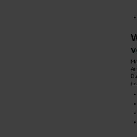
W
v
Mi
An
Bu
he