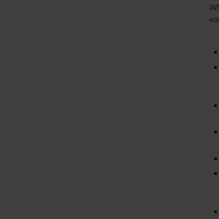
Wh
vo