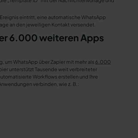
die „Template ID“ mit der Nachrichtenvorlage und
Ereignis eintritt, eine automatische WhatsApp
age an den jeweiligen Kontakt versendet.
r 6.000 weiteren Apps
g, um WhatsApp über Zapier mit mehr als
6.000
er unterstützt Tausende weit verbreiteter
tomatisierte Workflows erstellen und Ihre
Anwendungen verbinden, wie z. B.: