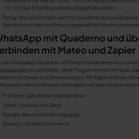
mindestens die Felder „From“ mit Ihrer Absendernummer, 
„To“ mit den Empfängerdaten ausgefüllt werden.
Fertig! Nun wird immer, wenn in Quaderno das auslösende 
Nachricht mit der von Ihnen ausgewählten Nachrichtenvorl
hatsApp mit Quaderno und übe
erbinden mit Mateo und Zapier
t der WhatsApp-Business-API bietet hellomateo eine Lösun
wendungen
zu verbinden, ohne Programmierkenntnisse. Zapi
siness-Software und Anwendungen. Mit Zapier können Sie au
llomateo-Inbox (inklusive WhatsApp) mit weit verbreiteten 
HubSpot, Salesforce und Pipedrive
Gmail, Outlook und Slack
Google Sheets und Excel
Shopify
Shopify und WooCommerce