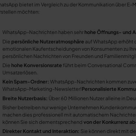
atsApp bietet im Vergleich zu der Kommunikation über E-Mail
rstellen möchten:
WhatsApp-Nachrichten haben sehr
hohe Öffnungs- und A
Die
persönliche Nutzeratmosphäre
auf WhatsApp erhöht d
emotionalen Kaufentscheidungen von Konsumenten zu Ihre
persönlichen Nachrichten von Freunden und Familienmit
Die
hohe Konversionsrate
führt beim Conversational Com
Umsatzerlösen.
Kein Spam-Ordner:
WhatsApp-Nachrichten kommen zuverlä
WhatsApp-Marketing-Newsletter!
Personalisierte Kommu
Breite Nutzerbasis:
Über 60 Millionen Nutzer alleine in De
Bisher betreiben nur wenige Unternehmen Kundenkommuni
machen dies professionell mit automatischem Nachricht
können Sie sich dementsprechend
von der Konkurrenz a
Direkter Kontakt und Interaktion:
Sie können direkt mit d