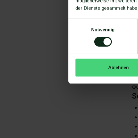
möglicherweise mit weiteren
V
der Dienste gesammelt habe
Um
Einwilligungsauswahl
Notwendig
Ablehnen
Da
gi
Qu
S