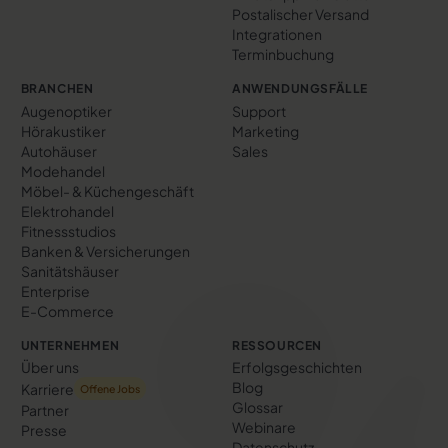
Postalischer Versand
Integrationen
Terminbuchung
BRANCHEN
ANWENDUNGSFÄLLE
Augenoptiker
Support
Hörakustiker
Marketing
Autohäuser
Sales
Modehandel
Möbel- & Küchengeschäft
Elektrohandel
Fitnessstudios
Banken & Versicherungen
Sanitätshäuser
Enterprise
E-Commerce
UNTERNEHMEN
RESSOURCEN
Über uns
Erfolgs­geschichten
Blog
Karriere
Offene Jobs
Glossar
Partner
Webinare
Presse
Datenschutz