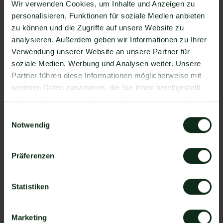
Verfügung, die Sie mit WhatsApp verbinden
Wir verwenden Cookies, um Inhalte und Anzeigen zu
können. Darunter ist natürlich auch PropertyRadar
personalisieren, Funktionen für soziale Medien anbieten
!
zu können und die Zugriffe auf unsere Website zu
analysieren. Außerdem geben wir Informationen zu Ihrer
Da der Einrichtungsprozess der Integration je nach
Verwendung unserer Website an unsere Partner für
dem Anbieter der WhatsApp API Schnittstelle
soziale Medien, Werbung und Analysen weiter. Unsere
differenziert, gibt es keine allgemein gültige
Partner führen diese Informationen möglicherweise mit
Anleitung. Wir zeigen Ihnen im Folgenden, wie die
weiteren Daten zusammen, die Sie ihnen bereitgestellt
Einrichtung der Integration von PropertyRadar und
haben oder die sie im Rahmen Ihrer Nutzung der Dienste
WhatsApp mit Mateo funktioniert.
gesammelt haben.
So funktioniert die Integration von
Einwilligungsauswahl
Notwendig
PropertyRadar und WhatsApp
Schritt 1: Zapier Konto erstellen, PropertyRadar
Präferenzen
Account und Mateo Konto hinzufügen
Schritt 2: Eine der Apps (PropertyRadar oder
Mateo) als Auslöser hinzufügen
Statistiken
Schritt 3: Die andere App als Handlung
hinzufügen.
Marketing