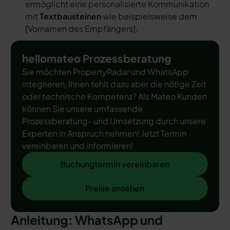
ermöglicht eine personalisierte Kommunikation
mit
Textbausteinen
wie beispielsweise dem
[
Vornamen des Empfängers
].
hellomateo Prozessberatung
Sie möchten PropertyRadar und WhatsApp
integrieren, Ihnen fehlt dazu aber die nötige Zeit
oder technische Kompetenz? Als Mateo Kunden
können Sie unsere umfassende
Prozessberatung- und Umsetzung durch unsere
Experten in Anspruch nehmen! Jetzt Termin
vereinbaren und informieren!
Buchungtermin vereinbaren
Buchungtermin vereinbaren
Preise ansehen
Preise ansehen
Anleitung: WhatsApp und