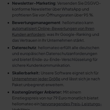
Newsletter-Marketing
: Versenden Sie DSGVO-
konforme Newsletter über WhatsApp und
profitieren Sie von Öffnungsraten über 95 %.
Bewertungsmanagement
: hellomateo kann
automatisiert Online-Bewertungen von Ihren
Kunden anfordern
, was Ihr Google-Ranking und
das Vertrauen in Ihr Unternehmen stärkt.
Datenschutz
: hellomateo erfüllt alle deutschen
und europäischen Datenschutzanforderungen
und bietet Ende-zu-Ende-Verschlüsselung für
sichere Kundenkommunikation.
Skalierbarkeit:
Unsere Software eignet sich für
Unternehmen jeder Größe
und lässt sich je nach
Paket unbegrenzt erweitern.
Kostengünstiger Anbieter:
Mit einem
Einstiegspreis von nur 79 Euro monatlich bietet
hellomateo ein
hervorragendes Preis-Leistungs-
Verhältnis
.