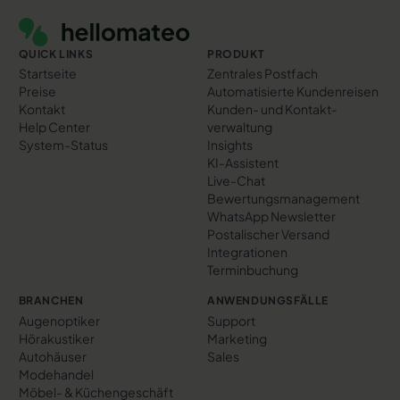
QUICK LINKS
PRODUKT
Startseite
Zentrales Postfach
Preise
Automatisierte Kundenreisen
Kontakt
Kunden- und Kontakt­
Help Center
verwaltung
System-Status
Insights
KI-Assistent
Live-Chat
Bewertungs­management
WhatsApp Newsletter
Postalischer Versand
Integrationen
Terminbuchung
BRANCHEN
ANWENDUNGSFÄLLE
Augenoptiker
Support
Hörakustiker
Marketing
Autohäuser
Sales
Modehandel
Möbel- & Küchengeschäft