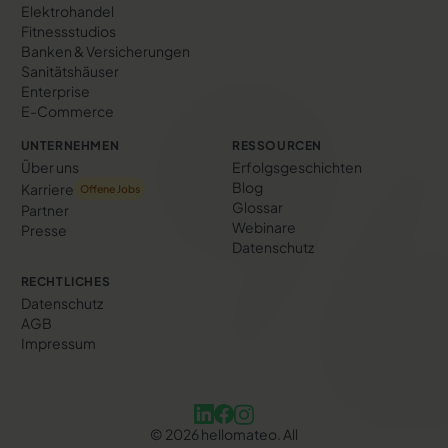
Elektrohandel
Fitnessstudios
Banken & Versicherungen
Sanitätshäuser
Enterprise
E-Commerce
UNTERNEHMEN
RESSOURCEN
Über uns
Erfolgs­geschichten
Blog
Karriere
Offene Jobs
Glossar
Partner
Webinare
Presse
Datenschutz
RECHTLICHES
Datenschutz
AGB
Impressum
©
2026
hellomateo. All