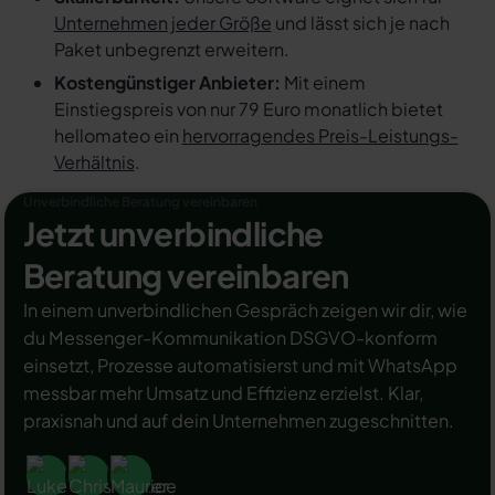
Unternehmen jeder Größe
und lässt sich je nach
Paket unbegrenzt erweitern.
Kostengünstiger Anbieter:
Mit einem
Einstiegspreis von nur 79 Euro monatlich bietet
hellomateo ein
hervorragendes Preis-Leistungs-
Verhältnis
.
Unverbindliche Beratung vereinbaren
Jetzt unverbindliche
Beratung vereinbaren
In einem unverbindlichen Gespräch zeigen wir dir, wie
du Messenger-Kommunikation DSGVO-konform
einsetzt, Prozesse automatisierst und mit WhatsApp
messbar mehr Umsatz und Effizienz erzielst. Klar,
praxisnah und auf dein Unternehmen zugeschnitten.