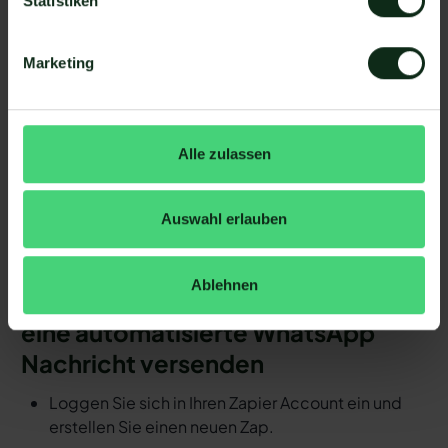
Statistiken
oder Mateo) als Auslöser hinzufügen
Schritt 3: Die andere App als Handlung
Marketing
hinzufügen.
Schritt 4: Die Handlung, die ausgeführt werden
soll, exakt definieren (z.B. WhatsApp
Nachrichtenvorlage mit hellomateo versenden).
Alle zulassen
Fertig! So schnell ersparen Sie sich mit
Automatisierungen den manuellen
Auswahl erlauben
Arbeitsaufwand.
Detaillierte Anleitung: Durch ein
Ablehnen
Ereignis in ProAgentWebsites.com
eine automatisierte WhatsApp
Nachricht versenden
Loggen Sie sich in Ihren Zapier Account ein und
erstellen Sie einen neuen Zap.