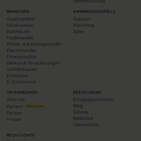
Terminbuchung
BRANCHEN
ANWENDUNGSFÄLLE
Augenoptiker
Support
Hörakustiker
Marketing
Autohäuser
Sales
Modehandel
Möbel- & Küchengeschäft
Elektrohandel
Fitnessstudios
Banken & Versicherungen
Sanitätshäuser
Enterprise
E-Commerce
UNTERNEHMEN
RESSOURCEN
Über uns
Erfolgs­geschichten
Blog
Karriere
Offene Jobs
Glossar
Partner
Webinare
Presse
Datenschutz
RECHTLICHES