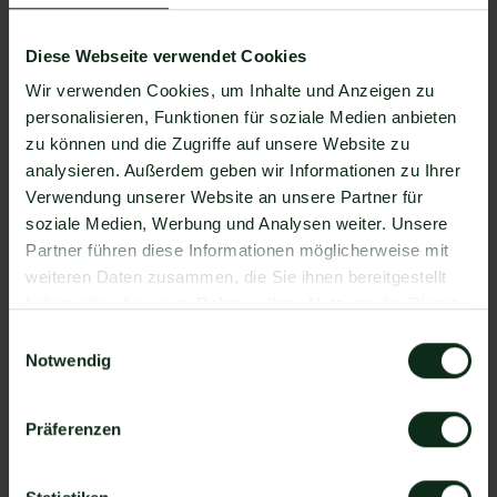
ermöglichen. Mit Mateo stehen Ihnen dank der
Zapier Integration über 6.000 Apps zur
Verfügung, die Sie mit WhatsApp verbinden
Diese Webseite verwendet Cookies
können. Darunter ist natürlich auch
Wir verwenden Cookies, um Inhalte und Anzeigen zu
ProAgentWebsites.com !
personalisieren, Funktionen für soziale Medien anbieten
zu können und die Zugriffe auf unsere Website zu
Da der Einrichtungsprozess der Integration je nach
analysieren. Außerdem geben wir Informationen zu Ihrer
dem Anbieter der WhatsApp API Schnittstelle
Verwendung unserer Website an unsere Partner für
differenziert, gibt es keine allgemein gültige
soziale Medien, Werbung und Analysen weiter. Unsere
Anleitung. Wir zeigen Ihnen im Folgenden, wie die
Partner führen diese Informationen möglicherweise mit
Einrichtung der Integration von
weiteren Daten zusammen, die Sie ihnen bereitgestellt
ProAgentWebsites.com und WhatsApp mit Mateo
haben oder die sie im Rahmen Ihrer Nutzung der Dienste
funktioniert.
gesammelt haben.
So funktioniert die Integration von
Einwilligungsauswahl
Notwendig
ProAgentWebsites.com und WhatsApp
Schritt 1: Zapier Konto erstellen,
Präferenzen
ProAgentWebsites.com Account und Mateo
Konto hinzufügen
Schritt 2: Eine der Apps (ProAgentWebsites.com