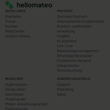
QUICK LINKS
PRODUKT
Startseite
Zentrales Postfach
Preise
Automatisierte Kundenreisen
Kontakt
Kunden- und Kontakt­
Help Center
verwaltung
System-Status
Insights
KI-Assistent
Live-Chat
Bewertungs­management
WhatsApp Newsletter
Postalischer Versand
Integrationen
Terminbuchung
BRANCHEN
ANWENDUNGSFÄLLE
Augenoptiker
Support
Hörakustiker
Marketing
Autohäuser
Sales
Modehandel
Möbel- & Küchengeschäft
Elektrohandel