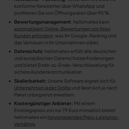
konforme Newsletter über WhatsApp und
profitieren Sie von Öffnungsraten über 95 %.
Bewertungsmanagement
: hellomateo kann
automatisiert Online-Bewertungen von Ihren
Kunden anfordern
, was Ihr Google-Ranking und
das Vertrauen in Ihr Unternehmen stärkt.
Datenschutz
: hellomateo erfüllt alle deutschen
und europäischen Datenschutzanforderungen
und bietet Ende-zu-Ende-Verschlüsselung für
sichere Kundenkommunikation.
Skalierbarkeit:
Unsere Software eignet sich für
Unternehmen jeder Größe
und lässt sich je nach
Paket unbegrenzt erweitern.
Kostengünstiger Anbieter:
Mit einem
Einstiegspreis von nur 79 Euro monatlich bietet
hellomateo ein
hervorragendes Preis-Leistungs-
Verhältnis
.