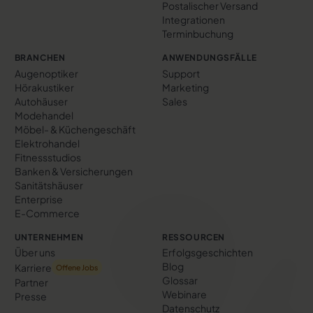
Postalischer Versand
Integrationen
Terminbuchung
BRANCHEN
ANWENDUNGSFÄLLE
Augenoptiker
Support
Hörakustiker
Marketing
Autohäuser
Sales
Modehandel
Möbel- & Küchengeschäft
Elektrohandel
Fitnessstudios
Banken & Versicherungen
Sanitätshäuser
Enterprise
E-Commerce
UNTERNEHMEN
RESSOURCEN
Über uns
Erfolgs­geschichten
Blog
Karriere
Offene Jobs
Glossar
Partner
Webinare
Presse
Datenschutz