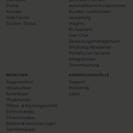
Preise
Automatisierte Kundenreisen
Kontakt
Kunden- und Kontakt­
Help Center
verwaltung
System-Status
Insights
KI-Assistent
Live-Chat
Bewertungs­management
WhatsApp Newsletter
Postalischer Versand
Integrationen
Terminbuchung
BRANCHEN
ANWENDUNGSFÄLLE
Augenoptiker
Support
Hörakustiker
Marketing
Autohäuser
Sales
Modehandel
Möbel- & Küchengeschäft
Elektrohandel
Fitnessstudios
Banken & Versicherungen
Sanitätshäuser