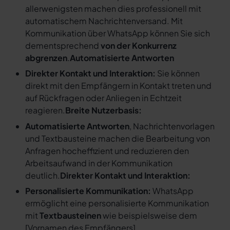
allerwenigsten machen dies professionell mit
automatischem Nachrichtenversand. Mit
Kommunikation über WhatsApp können Sie sich
dementsprechend
von der Konkurrenz
abgrenzen
.
Automatisierte Antworten
Direkter Kontakt und Interaktion:
Sie können
direkt mit den Empfängern in Kontakt treten und
auf Rückfragen oder Anliegen in Echtzeit
reagieren.
Breite Nutzerbasis:
Automatisierte Antworten
, Nachrichtenvorlagen
und Textbausteine machen die Bearbeitung von
Anfragen hocheffizient und reduzieren den
Arbeitsaufwand in der Kommunikation
deutlich.
Direkter Kontakt und Interaktion:
Personalisierte Kommunikation:
WhatsApp
ermöglicht eine personalisierte Kommunikation
mit
Textbausteinen
wie beispielsweise dem
[
Vornamen des Empfängers
].