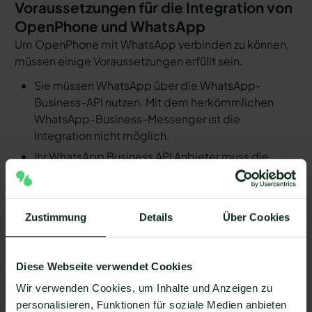
Voraussetzungen für die Integration von
OpenPhone und WhatsApp
Um OpenPhone mit WhatsApp verbinden zu können,
müssen einige Voraussetzungen erfüllt sein.
Sie müssen WhatsApp über die WhatsApp-
Business-API nutzen. Mit dem herkömmlichen
WhatsApp-Business-Messenger ist die
Integration nicht möglich.
Ihr WhatsApp Business API Anbieter muss die
nötige Software bereitstellen, um die Integration
zu ermöglichen. Längst nicht alle Anbieter der
WhatsApp API sind in der Lage, eine Integration
Zustimmung
Details
Über Cookies
von OpenPhone und WhatsApp zu ermöglichen.
Mit Mateo stehen Ihnen dank der Zapier
Integration über 6.000 Apps zur Verfügung, die
Diese Webseite verwendet Cookies
Sie mit WhatsApp verbinden können. Darunter ist
Wir verwenden Cookies, um Inhalte und Anzeigen zu
natürlich auch OpenPhone !
personalisieren, Funktionen für soziale Medien anbieten