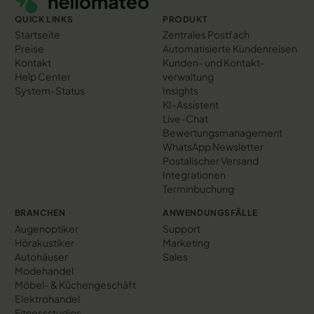
QUICK LINKS
PRODUKT
Startseite
Zentrales Postfach
Preise
Automatisierte Kundenreisen
Kontakt
Kunden- und Kontakt­
Help Center
verwaltung
System-Status
Insights
KI-Assistent
Live-Chat
Bewertungs­management
WhatsApp Newsletter
Postalischer Versand
Integrationen
Terminbuchung
BRANCHEN
ANWENDUNGSFÄLLE
Augenoptiker
Support
Hörakustiker
Marketing
Autohäuser
Sales
Modehandel
Möbel- & Küchengeschäft
Elektrohandel
Fitnessstudios