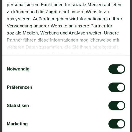
personalisieren, Funktionen für soziale Medien anbieten
natürlich auch OneHash !
zu können und die Zugriffe auf unsere Website zu
Da der Einrichtungsprozess der Integration je nach
analysieren. Außerdem geben wir Informationen zu Ihrer
dem Anbieter der WhatsApp API Schnittstelle
Verwendung unserer Website an unsere Partner für
differenziert, gibt es keine allgemein gültige
soziale Medien, Werbung und Analysen weiter. Unsere
Anleitung. Wir zeigen Ihnen im Folgenden, wie die
Partner führen diese Informationen möglicherweise mit
Einrichtung der Integration von OneHash und
weiteren Daten zusammen, die Sie ihnen bereitgestellt
WhatsApp mit Mateo funktioniert.
haben oder die sie im Rahmen Ihrer Nutzung der Dienste
So funktioniert die Integration von
gesammelt haben.
Einwilligungsauswahl
OneHash und WhatsApp
Notwendig
Schritt 1: Zapier Konto erstellen, OneHash Account
und Mateo Konto hinzufügen
Präferenzen
Schritt 2: Eine der Apps (OneHash oder Mateo) als
Auslöser hinzufügen
Statistiken
Schritt 3: Die andere App als Handlung
hinzufügen.
Marketing
Schritt 4: Die Handlung, die ausgeführt werden