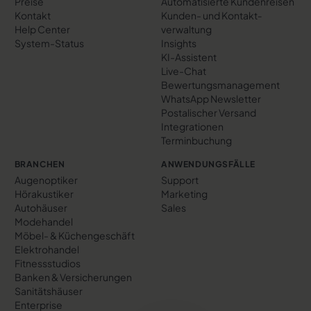
Preise
Automatisierte Kundenreisen
Kontakt
Kunden- und Kontakt­
Help Center
verwaltung
System-Status
Insights
KI-Assistent
Live-Chat
Bewertungs­management
WhatsApp Newsletter
Postalischer Versand
Integrationen
Terminbuchung
BRANCHEN
ANWENDUNGSFÄLLE
Augenoptiker
Support
Hörakustiker
Marketing
Autohäuser
Sales
Modehandel
Möbel- & Küchengeschäft
Elektrohandel
Fitnessstudios
Banken & Versicherungen
Sanitätshäuser
Enterprise