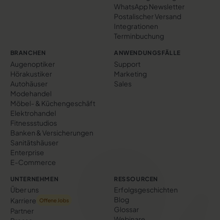
WhatsApp Newsletter
Postalischer Versand
Integrationen
Terminbuchung
BRANCHEN
ANWENDUNGSFÄLLE
Augenoptiker
Support
Hörakustiker
Marketing
Autohäuser
Sales
Modehandel
Möbel- & Küchengeschäft
Elektrohandel
Fitnessstudios
Banken & Versicherungen
Sanitätshäuser
Enterprise
E-Commerce
UNTERNEHMEN
RESSOURCEN
Über uns
Erfolgs­geschichten
Blog
Karriere
Offene Jobs
Glossar
Partner
Webinare