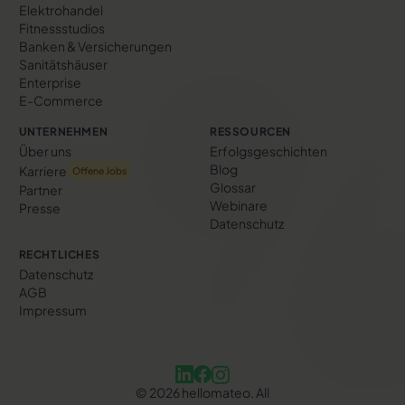
Elektrohandel
Fitnessstudios
Banken & Versicherungen
Sanitätshäuser
Enterprise
E-Commerce
UNTERNEHMEN
RESSOURCEN
Über uns
Erfolgs­geschichten
Blog
Karriere
Offene Jobs
Glossar
Partner
Webinare
Presse
Datenschutz
RECHTLICHES
Datenschutz
AGB
Impressum
©
2026
hellomateo. All