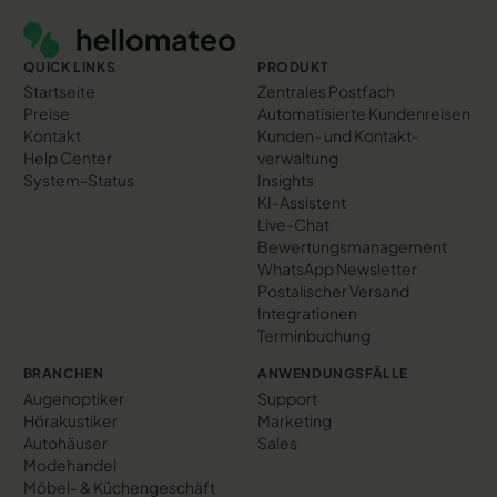
QUICK LINKS
PRODUKT
Startseite
Zentrales Postfach
Preise
Automatisierte Kundenreisen
Kontakt
Kunden- und Kontakt­
Help Center
verwaltung
System-Status
Insights
KI-Assistent
Live-Chat
Bewertungs­management
WhatsApp Newsletter
Postalischer Versand
Integrationen
Terminbuchung
BRANCHEN
ANWENDUNGSFÄLLE
Augenoptiker
Support
Hörakustiker
Marketing
Autohäuser
Sales
Modehandel
Möbel- & Küchengeschäft