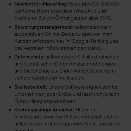
Newsletter-Marketing
: Versenden Sie DSGVO-
konforme Newsletter über WhatsApp und
profitieren Sie von Öffnungsraten über 95 %.
Bewertungsmanagement
: hellomateo kann
automatisiert Online-Bewertungen von Ihren
Kunden anfordern
, was Ihr Google-Ranking und
das Vertrauen in Ihr Unternehmen stärkt.
Datenschutz
: hellomateo erfüllt alle deutschen
und europäischen Datenschutzanforderungen
und bietet Ende-zu-Ende-Verschlüsselung für
sichere Kundenkommunikation.
Skalierbarkeit:
Unsere Software eignet sich für
Unternehmen jeder Größe
und lässt sich je nach
Paket unbegrenzt erweitern.
Kostengünstiger Anbieter:
Mit einem
Einstiegspreis von nur 79 Euro monatlich bietet
hellomateo ein
hervorragendes Preis-Leistungs-
Verhältnis
.