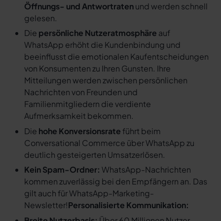
Öffnungs- und Antwortraten
und werden schnell
gelesen.
Die
persönliche Nutzeratmosphäre
auf
WhatsApp erhöht die Kundenbindung und
beeinflusst die emotionalen Kaufentscheidungen
von Konsumenten zu Ihren Gunsten. Ihre
Mitteilungen werden zwischen persönlichen
Nachrichten von Freunden und
Familienmitgliedern die verdiente
Aufmerksamkeit bekommen.
Die
hohe Konversionsrate
führt beim
Conversational Commerce über WhatsApp zu
deutlich gesteigerten Umsatzerlösen.
Kein Spam-Ordner:
WhatsApp-Nachrichten
kommen zuverlässig bei den Empfängern an. Das
gilt auch für WhatsApp-Marketing-
Newsletter!
Personalisierte Kommunikation:
Breite Nutzerbasis:
Über 60 Millionen Nutzer