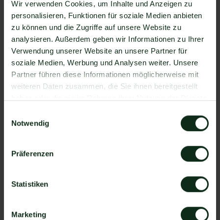
über 6.000 Apps zur Verfügung, die Sie mit
Wir verwenden Cookies, um Inhalte und Anzeigen zu
WhatsApp verbinden können. Darunter ist
personalisieren, Funktionen für soziale Medien anbieten
natürlich auch OfficeRnD !
zu können und die Zugriffe auf unsere Website zu
analysieren. Außerdem geben wir Informationen zu Ihrer
Da der Einrichtungsprozess der Integration je nach
Verwendung unserer Website an unsere Partner für
dem Anbieter der WhatsApp API Schnittstelle
soziale Medien, Werbung und Analysen weiter. Unsere
differenziert, gibt es keine allgemein gültige
Partner führen diese Informationen möglicherweise mit
Anleitung. Wir zeigen Ihnen im Folgenden, wie die
weiteren Daten zusammen, die Sie ihnen bereitgestellt
Einrichtung der Integration von OfficeRnD und
haben oder die sie im Rahmen Ihrer Nutzung der Dienste
WhatsApp mit Mateo funktioniert.
gesammelt haben.
So funktioniert die Integration von
Einwilligungsauswahl
Notwendig
OfficeRnD und WhatsApp
Schritt 1: Zapier Konto erstellen, OfficeRnD
Präferenzen
Account und Mateo Konto hinzufügen
Schritt 2: Eine der Apps (OfficeRnD oder Mateo)
als Auslöser hinzufügen
Statistiken
Schritt 3: Die andere App als Handlung
hinzufügen.
Marketing