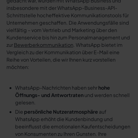
gedacht war, wurden mit WhatsApp Business und
insbesondere mit der WhatsApp-Business-API-
Schnittstelle hocheffektive Kommunikationstools für
Unternehmen geschaffen. Die Anwendungsfälle sind
vielfältig – vom Vertrieb und Marketing über den
Kundenservice bis hin zum Personalmanagement und
zur
Bewerberkommunikation
. WhatsApp bietet im
Vergleich zu der Kommunikation über E-Mail eine
Reihe von Vorteilen, die wir Ihnen kurz vorstellen
möchten:
WhatsApp-Nachrichten haben sehr
hohe
Öffnungs- und Antwortraten
und werden schnell
gelesen.
Die
persönliche Nutzeratmosphäre
auf
WhatsApp erhöht die Kundenbindung und
beeinflusst die emotionalen Kaufentscheidungen
von Konsumenten zu Ihren Gunsten. Ihre