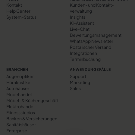
Kontakt
Kunden- und Kontakt­
Help Center
verwaltung
System-Status
Insights
KI-Assistent
Live-Chat
Bewertungs­management
WhatsApp Newsletter
Postalischer Versand
Integrationen
Terminbuchung
BRANCHEN
ANWENDUNGSFÄLLE
Augenoptiker
Support
Hörakustiker
Marketing
Autohäuser
Sales
Modehandel
Möbel- & Küchengeschäft
Elektrohandel
Fitnessstudios
Banken & Versicherungen
Sanitätshäuser
Enterprise