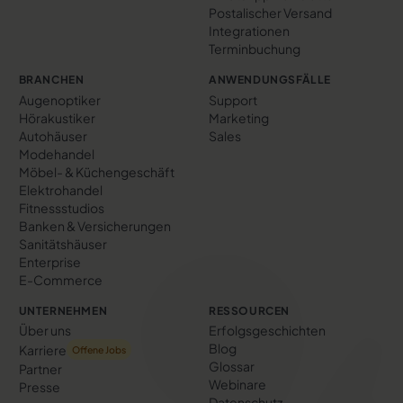
Postalischer Versand
Integrationen
Terminbuchung
BRANCHEN
ANWENDUNGSFÄLLE
Augenoptiker
Support
Hörakustiker
Marketing
Autohäuser
Sales
Modehandel
Möbel- & Küchengeschäft
Elektrohandel
Fitnessstudios
Banken & Versicherungen
Sanitätshäuser
Enterprise
E-Commerce
UNTERNEHMEN
RESSOURCEN
Über uns
Erfolgs­geschichten
Blog
Karriere
Offene Jobs
Glossar
Partner
Webinare
Presse
Datenschutz