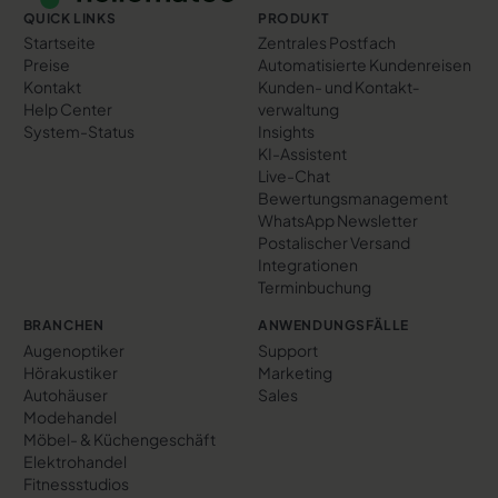
QUICK LINKS
PRODUKT
Startseite
Zentrales Postfach
Preise
Automatisierte Kundenreisen
Kontakt
Kunden- und Kontakt­
Help Center
verwaltung
System-Status
Insights
KI-Assistent
Live-Chat
Bewertungs­management
WhatsApp Newsletter
Postalischer Versand
Integrationen
Terminbuchung
BRANCHEN
ANWENDUNGSFÄLLE
Augenoptiker
Support
Hörakustiker
Marketing
Autohäuser
Sales
Modehandel
Möbel- & Küchengeschäft
Elektrohandel
Fitnessstudios