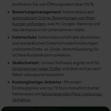
profitieren Sie von Öffnungsraten über 95 %.
Bewertungsmanagement
: hellomateo kann
automatisiert Online-Bewertungen von Ihren
Kunden anfordern
, was Ihr Google-Ranking und
das Vertrauen in Ihr Unternehmen stärkt.
Datenschutz
: hellomateo erfüllt alle deutschen
und europäischen Datenschutzanforderungen
und bietet Ende-zu-Ende-Verschlüsselung für
sichere Kundenkommunikation.
Skalierbarkeit:
Unsere Software eignet sich für
Unternehmen jeder Größe
und lässt sich je nach
Paket unbegrenzt erweitern.
Kostengünstiger Anbieter:
Mit einem
Einstiegspreis von nur 79 Euro monatlich bietet
hellomateo ein
hervorragendes Preis-Leistungs-
Verhältnis
.
Unverbindliche Beratung vereinbaren