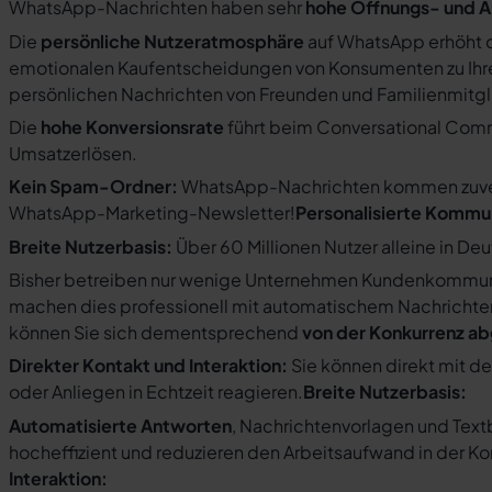
WhatsApp-Nachrichten haben sehr
hohe Öffnungs- und A
Die
persönliche Nutzeratmosphäre
auf WhatsApp erhöht d
emotionalen Kaufentscheidungen von Konsumenten zu Ihre
persönlichen Nachrichten von Freunden und Familienmit
Die
hohe Konversionsrate
führt beim Conversational Com
Umsatzerlösen.
Kein Spam-Ordner:
WhatsApp-Nachrichten kommen zuverlä
WhatsApp-Marketing-Newsletter!
Personalisierte Kommu
Breite Nutzerbasis:
Über 60 Millionen Nutzer alleine in De
Bisher betreiben nur wenige Unternehmen Kundenkommuni
machen dies professionell mit automatischem Nachricht
können Sie sich dementsprechend
von der Konkurrenz a
Direkter Kontakt und Interaktion:
Sie können direkt mit d
oder Anliegen in Echtzeit reagieren.
Breite Nutzerbasis:
Automatisierte Antworten
, Nachrichtenvorlagen und Tex
hocheffizient und reduzieren den Arbeitsaufwand in der K
Interaktion: