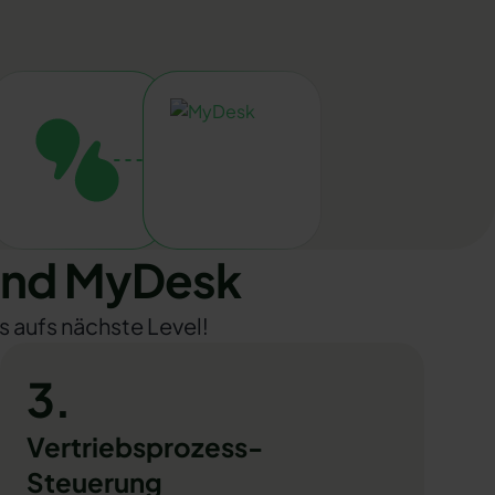
und MyDesk
s aufs nächste Level!
3.
Vertriebsprozess-
Steuerung