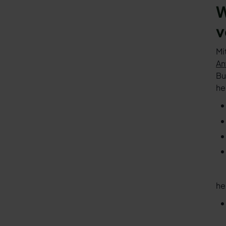
W
v
Mi
An
Bu
he
he