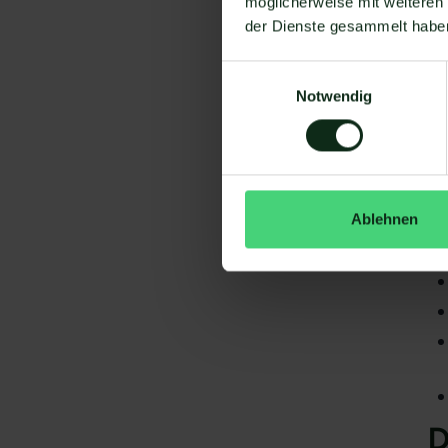
möglicherweise mit weiteren
der Dienste gesammelt habe
Einwilligungsauswahl
Notwendig
Da
gi
My
S
Ablehnen
D