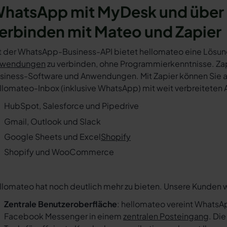
hatsApp mit MyDesk und über 
erbinden mit Mateo und Zapier
t der WhatsApp-Business-API bietet hellomateo eine Lösun
wendungen
zu verbinden, ohne Programmierkenntnisse. Zapi
siness-Software und Anwendungen. Mit Zapier können Sie au
llomateo-Inbox (inklusive WhatsApp) mit weit verbreiteten 
HubSpot, Salesforce und Pipedrive
Gmail, Outlook und Slack
Google Sheets und Excel
Shopify
Shopify und WooCommerce
llomateo hat noch deutlich mehr zu bieten. Unsere Kunden 
Zentrale Benutzeroberfläche
: hellomateo vereint WhatsAp
Facebook Messenger in einem
zentralen Posteingang
. Di