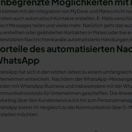
nbegrenzte Möglichkeiten mit 
e können mit der Integration von MyDesk und Mateo nicht n
ndern auch automatisch Kontakte erstellen, E-Mails versc
rect Messages teilen und vieles mehr. Natürlich geht das auc
u erstellten oder geänderten Kontakten in Mateo oder bei 
terstützten Nachrichtenkanäle automatisierte Handlungen i
orteile des automatisierten Na
hatsApp
atsApp hat sich in den letzten Jahren zu einem umfangreich
ternehmen entwickelt. Nachdem der WhatsApp-Messenger a
rden mit WhatsApp Business und insbesondere mit der Wha
mmunikationstools für Unternehmen geschaffen. Die Anwendu
rketing über den Kundenservice bis hin zum Personalmana
atsApp bietet im Vergleich zu der Kommunikation über E-Mail
rstellen möchten: