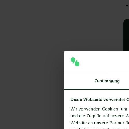
A
Zustimmung
e
Diese Webseite verwendet 
V
Wir verwenden Cookies, um I
Um
und die Zugriffe auf unsere 
Website an unsere Partner fü