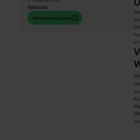
U
Website
Si
Website besuchen
Website besuchen
so
Di
ne
un
V
W
Wh
Un
wu
Ko
Ma
Wh
vo