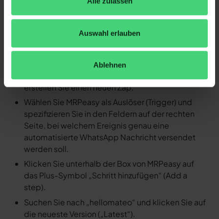
Alle zulassen
Detaillierte Anleitung: Durch ein
Ereignis in MRPeasy eine
Auswahl erlauben
automatisierte WhatsApp
Nachricht versenden
Ablehnen
Loggen Sie sich in Ihren Zapier Account ein und
erstellen Sie einen neuen Zap.
Wählen Sie MRPeasy als Auslöser (Trigger) und
spezifizieren Sie in den Feldern auf der rechten
Seite, bei welchem Ereignis genau eine
automatisierte WhatsApp Nachricht versendet
werden soll.
Klicken Sie unterhalb der Box von MRPeasy auf
das Plus-Symbol „Schritt hinzufügen“ (Add a
step).
Suchen Sie nach „hellomateo“ und klicken Sie auf
die neueste Version („Latest“).