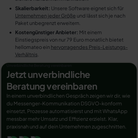
Skalierbarkeit:
Unsere Software eignet sich für
Unternehmen jeder Größe
und lässt sich je nach
Paket unbegrenzt erweitern.
Kostengünstiger Anbieter:
Mit einem
Einstiegspreis von nur 79 Euro monatlich bietet
hellomateo ein
hervorragendes Preis-Leistungs-
Verhältnis
.
Unverbindliche Beratung vereinbaren
Jetzt unverbindliche
Beratung vereinbaren
In einem unverbindlichen Gespräch zeigen wir dir, wie
du Messenger-Kommunikation DSGVO-konform
einsetzt, Prozesse automatisierst und mit WhatsApp
messbar mehr Umsatz und Effizienz erzielst. Klar,
praxisnah und auf dein Unternehmen zugeschnitten.