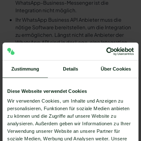
WhatsApp-Business-Messenger ist die
Integration nicht möglich.
Ihr WhatsApp Business API Anbieter muss die
nötige Software bereitstellen, um die Integration
zu ermöglichen. Längst nicht alle Anbieter der
WhatsApp API sind in der Lage, eine Integration
von Monax und WhatsApp zu ermöglichen. Mit
Mateo stehen Ihnen dank der Zapier Integration
über 6.000 Apps zur Verfügung, die Sie mit
Zustimmung
Details
Über Cookies
WhatsApp verbinden können. Darunter ist
natürlich auch Monax !
Da der Einrichtungsprozess der Integration je nach
Diese Webseite verwendet Cookies
dem Anbieter der WhatsApp API Schnittstelle
Wir verwenden Cookies, um Inhalte und Anzeigen zu
differenziert, gibt es keine allgemein gültige
personalisieren, Funktionen für soziale Medien anbieten
Anleitung. Wir zeigen Ihnen im Folgenden, wie die
zu können und die Zugriffe auf unsere Website zu
Einrichtung der Integration von Monax und WhatsApp
analysieren. Außerdem geben wir Informationen zu Ihrer
mit Mateo funktioniert.
Verwendung unserer Website an unsere Partner für
So funktioniert die Integration von
soziale Medien, Werbung und Analysen weiter. Unsere