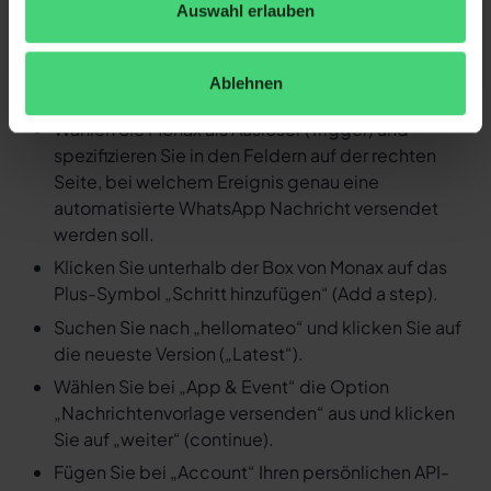
Auswahl erlauben
Nachricht versenden
Loggen Sie sich in Ihren Zapier Account ein und
Ablehnen
erstellen Sie einen neuen Zap.
Wählen Sie Monax als Auslöser (Trigger) und
spezifizieren Sie in den Feldern auf der rechten
Seite, bei welchem Ereignis genau eine
automatisierte WhatsApp Nachricht versendet
werden soll.
Klicken Sie unterhalb der Box von Monax auf das
Plus-Symbol „Schritt hinzufügen“ (Add a step).
Suchen Sie nach „hellomateo“ und klicken Sie auf
die neueste Version („Latest“).
Wählen Sie bei „App & Event“ die Option
„Nachrichtenvorlage versenden“ aus und klicken
Sie auf „weiter“ (continue).
Fügen Sie bei „Account“ Ihren persönlichen API-