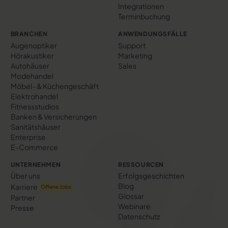
Integrationen
Terminbuchung
BRANCHEN
ANWENDUNGSFÄLLE
Augenoptiker
Support
Hörakustiker
Marketing
Autohäuser
Sales
Modehandel
Möbel- & Küchengeschäft
Elektrohandel
Fitnessstudios
Banken & Versicherungen
Sanitätshäuser
Enterprise
E-Commerce
UNTERNEHMEN
RESSOURCEN
Über uns
Erfolgs­geschichten
Blog
Karriere
Offene Jobs
Glossar
Partner
Webinare
Presse
Datenschutz