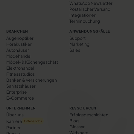
WhatsApp Newsletter
Postalischer Versand
Integrationen
Terminbuchung
BRANCHEN
ANWENDUNGSFÄLLE
Augenoptiker
Support
Hörakustiker
Marketing
Autohäuser
Sales
Modehandel
Möbel- & Küchengeschäft
Elektrohandel
Fitnessstudios
Banken & Versicherungen
Sanitätshäuser
Enterprise
E-Commerce
UNTERNEHMEN
RESSOURCEN
Über uns
Erfolgs­geschichten
Blog
Karriere
Offene Jobs
Glossar
Partner
Webinare
Presse