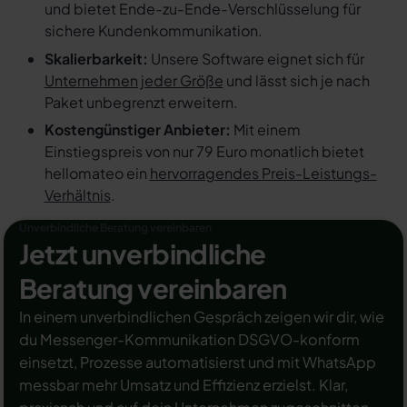
und bietet Ende-zu-Ende-Verschlüsselung für
sichere Kundenkommunikation.
Skalierbarkeit:
Unsere Software eignet sich für
Unternehmen jeder Größe
und lässt sich je nach
Paket unbegrenzt erweitern.
Kostengünstiger Anbieter:
Mit einem
Einstiegspreis von nur 79 Euro monatlich bietet
hellomateo ein
hervorragendes Preis-Leistungs-
Verhältnis
.
Unverbindliche Beratung vereinbaren
Jetzt unverbindliche
Beratung vereinbaren
In einem unverbindlichen Gespräch zeigen wir dir, wie
du Messenger-Kommunikation DSGVO-konform
einsetzt, Prozesse automatisierst und mit WhatsApp
messbar mehr Umsatz und Effizienz erzielst. Klar,