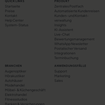
QUICK LINKS
PRODUKT
Startseite
Zentrales Postfach
Preise
Automatisierte Kundenreisen
Kontakt
Kunden- und Kontakt­
Help Center
verwaltung
System-Status
Insights
KI-Assistent
Live-Chat
Bewertungs­management
WhatsApp Newsletter
Postalischer Versand
Integrationen
Terminbuchung
BRANCHEN
ANWENDUNGSFÄLLE
Augenoptiker
Support
Hörakustiker
Marketing
Autohäuser
Sales
Modehandel
Möbel- & Küchengeschäft
Elektrohandel
Fitnessstudios
Banken & Versicherungen