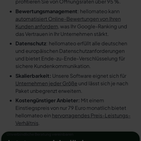
profitieren Sie von Öffnungsraten über 95 %.
Bewertungsmanagement
: hellomateo kann
automatisiert Online-Bewertungen von Ihren
Kunden anfordern
, was Ihr Google-Ranking und
das Vertrauen in Ihr Unternehmen stärkt.
Datenschutz
: hellomateo erfüllt alle deutschen
und europäischen Datenschutzanforderungen
und bietet Ende-zu-Ende-Verschlüsselung für
sichere Kundenkommunikation.
Skalierbarkeit:
Unsere Software eignet sich für
Unternehmen jeder Größe
und lässt sich je nach
Paket unbegrenzt erweitern.
Kostengünstiger Anbieter:
Mit einem
Einstiegspreis von nur 79 Euro monatlich bietet
hellomateo ein
hervorragendes Preis-Leistungs-
Verhältnis
.
Unverbindliche Beratung vereinbaren