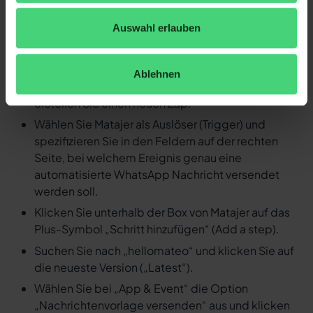
Ereignis in Matajer eine
Auswahl erlauben
automatisierte WhatsApp
Nachricht versenden
Ablehnen
Loggen Sie sich in Ihren Zapier Account ein und
erstellen Sie einen neuen Zap.
Wählen Sie Matajer als Auslöser (Trigger) und
spezifizieren Sie in den Feldern auf der rechten
Seite, bei welchem Ereignis genau eine
automatisierte WhatsApp Nachricht versendet
werden soll.
Klicken Sie unterhalb der Box von Matajer auf das
Plus-Symbol „Schritt hinzufügen“ (Add a step).
Suchen Sie nach „hellomateo“ und klicken Sie auf
die neueste Version („Latest“).
Wählen Sie bei „App & Event“ die Option
„Nachrichtenvorlage versenden“ aus und klicken