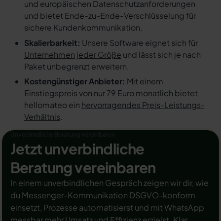
und europäischen Datenschutzanforderungen
und bietet Ende-zu-Ende-Verschlüsselung für
sichere Kundenkommunikation.
Skalierbarkeit:
Unsere Software eignet sich für
Unternehmen jeder Größe
und lässt sich je nach
Paket unbegrenzt erweitern.
Kostengünstiger Anbieter:
Mit einem
Einstiegspreis von nur 79 Euro monatlich bietet
hellomateo ein
hervorragendes Preis-Leistungs-
Verhältnis
.
Unverbindliche Beratung vereinbaren
Jetzt unverbindliche
Beratung vereinbaren
In einem unverbindlichen Gespräch zeigen wir dir, wie
du Messenger-Kommunikation DSGVO-konform
einsetzt, Prozesse automatisierst und mit WhatsApp
messbar mehr Umsatz und Effizienz erzielst. Klar,