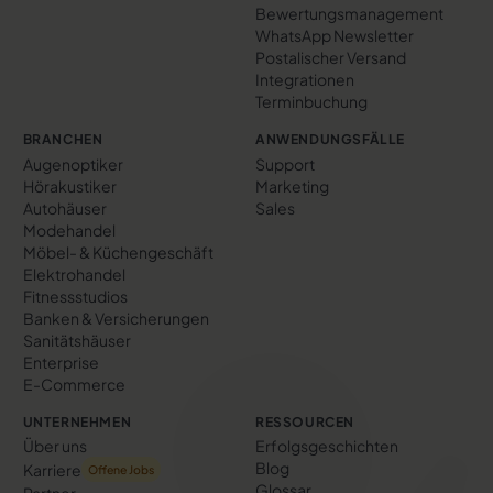
Bewertungs­management
WhatsApp Newsletter
Postalischer Versand
Integrationen
Terminbuchung
BRANCHEN
ANWENDUNGSFÄLLE
Augenoptiker
Support
Hörakustiker
Marketing
Autohäuser
Sales
Modehandel
Möbel- & Küchengeschäft
Elektrohandel
Fitnessstudios
Banken & Versicherungen
Sanitätshäuser
Enterprise
E-Commerce
UNTERNEHMEN
RESSOURCEN
Über uns
Erfolgs­geschichten
Blog
Karriere
Offene Jobs
Glossar