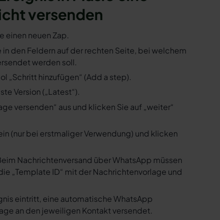
icht versenden
ie einen neuen Zap.
ie in den Feldern auf der rechten Seite, bei welchem
rsendet werden soll.
l „Schritt hinzufügen“ (Add a step).
te Version („Latest“).
ge versenden“ aus und klicken Sie auf „weiter“
ein (nur bei erstmaliger Verwendung) und klicken
us. Beim Nachrichtenversand über WhatsApp müssen
die „Template ID“ mit der Nachrichtenvorlage und
gnis eintritt, eine automatische WhatsApp
age an den jeweiligen Kontakt versendet.