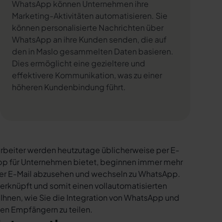
WhatsApp können Unternehmen ihre
Marketing-Aktivitäten automatisieren. Sie
können personalisierte Nachrichten über
WhatsApp an ihre Kunden senden, die auf
den in Maslo gesammelten Daten basieren.
Dies ermöglicht eine gezieltere und
effektivere Kommunikation, was zu einer
höheren Kundenbindung führt.
rbeiter werden heutzutage üblicherweise per E-
sApp für Unternehmen bietet, beginnen immer mehr
per E-Mail abzusehen und wechseln zu WhatsApp.
erknüpft und somit einen vollautomatisierten
 Ihnen, wie Sie die Integration von WhatsApp und
 den Empfängern zu teilen.