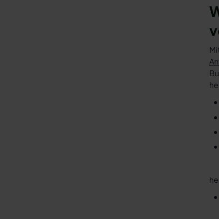
W
v
Mi
An
Bu
he
he