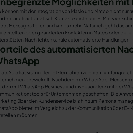
nbegrenzte Möglichkeiten mit 
e können mit der Integration von Maslo und Mateo nicht nur
ndern auch automatisch Kontakte erstellen, E-Mails versc
rect Messages teilen und vieles mehr. Natürlich geht das auc
u erstellten oder geänderten Kontakten in Mateo oder bei 
terstützten Nachrichtenkanäle automatisierte Handlungen in
orteile des automatisierten Na
hatsApp
atsApp hat sich in den letzten Jahren zu einem umfangreich
ternehmen entwickelt. Nachdem der WhatsApp-Messenger a
rden mit WhatsApp Business und insbesondere mit der Wha
mmunikationstools für Unternehmen geschaffen. Die Anwendu
rketing über den Kundenservice bis hin zum Personalmana
atsApp bietet im Vergleich zu der Kommunikation über E-Mail
rstellen möchten: