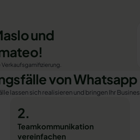
Maslo und
omateo!
e Verkaufsgamifizierung.
gsfälle von Whatsapp 
e lassen sich realisieren und bringen Ihr Busines
2.
Teamkommunikation
vereinfachen