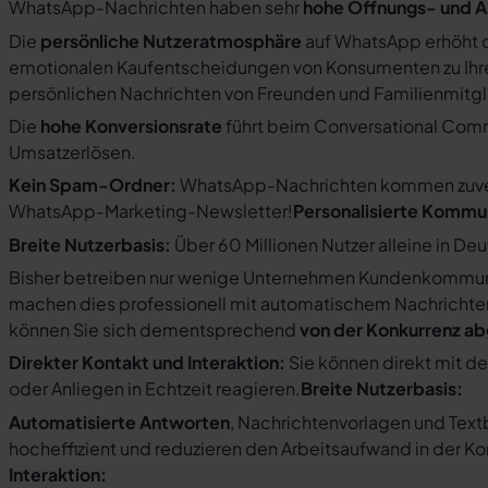
WhatsApp-Nachrichten haben sehr
hohe Öffnungs- und A
Die
persönliche Nutzeratmosphäre
auf WhatsApp erhöht d
emotionalen Kaufentscheidungen von Konsumenten zu Ihre
persönlichen Nachrichten von Freunden und Familienmit
Die
hohe Konversionsrate
führt beim Conversational Com
Umsatzerlösen.
Kein Spam-Ordner:
WhatsApp-Nachrichten kommen zuverlä
WhatsApp-Marketing-Newsletter!
Personalisierte Kommu
Breite Nutzerbasis:
Über 60 Millionen Nutzer alleine in De
Bisher betreiben nur wenige Unternehmen Kundenkommuni
machen dies professionell mit automatischem Nachricht
können Sie sich dementsprechend
von der Konkurrenz a
Direkter Kontakt und Interaktion:
Sie können direkt mit d
oder Anliegen in Echtzeit reagieren.
Breite Nutzerbasis:
Automatisierte Antworten
, Nachrichtenvorlagen und Tex
hocheffizient und reduzieren den Arbeitsaufwand in der K
Interaktion: