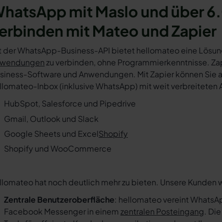
hatsApp mit Maslo und über 6
erbinden mit Mateo und Zapier
t der WhatsApp-Business-API bietet hellomateo eine Lösun
wendungen
zu verbinden, ohne Programmierkenntnisse. Zapi
siness-Software und Anwendungen. Mit Zapier können Sie au
llomateo-Inbox (inklusive WhatsApp) mit weit verbreiteten 
HubSpot, Salesforce und Pipedrive
Gmail, Outlook und Slack
Google Sheets und Excel
Shopify
Shopify und WooCommerce
llomateo hat noch deutlich mehr zu bieten. Unsere Kunden 
Zentrale Benutzeroberfläche
: hellomateo vereint WhatsAp
Facebook Messenger in einem
zentralen Posteingang
. Di