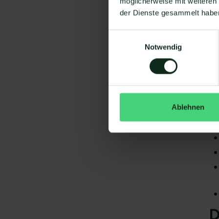
möglicherweise mit weiteren
der Dienste gesammelt habe
Einwilligungsauswahl
Notwendig
Da
gi
Ma
S
Ablehnen
D