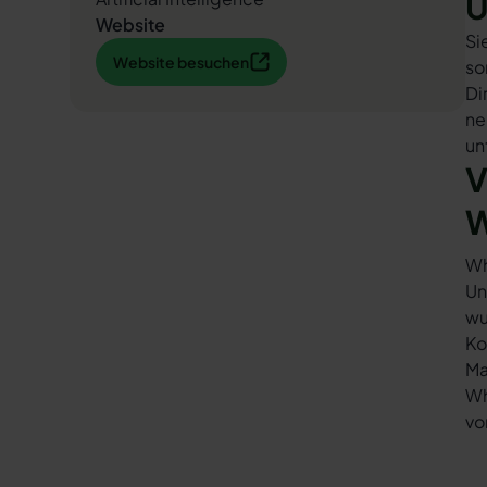
U
Website
Si
Website besuchen
Website besuchen
so
Di
ne
un
V
W
Wh
Un
wu
Ko
Ma
Wh
vo