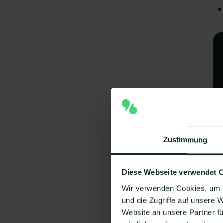
A
Zustimmung
e
Diese Webseite verwendet 
V
Wir verwenden Cookies, um I
Um
und die Zugriffe auf unsere 
Website an unsere Partner fü