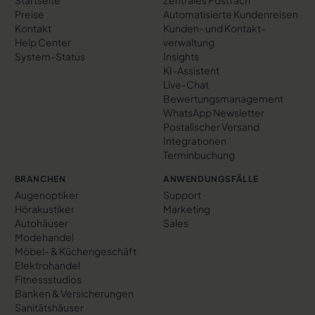
Startseite
Zentrales Postfach
Preise
Automatisierte Kundenreisen
Kontakt
Kunden- und Kontakt­
Help Center
verwaltung
System-Status
Insights
KI-Assistent
Live-Chat
Bewertungs­management
WhatsApp Newsletter
Postalischer Versand
Integrationen
Terminbuchung
BRANCHEN
ANWENDUNGSFÄLLE
Augenoptiker
Support
Hörakustiker
Marketing
Autohäuser
Sales
Modehandel
Möbel- & Küchengeschäft
Elektrohandel
Fitnessstudios
Banken & Versicherungen
Sanitätshäuser