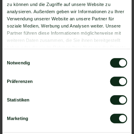
zu können und die Zugriffe auf unsere Website zu
Da der Einrichtungsprozess der Integration je nach
analysieren. Außerdem geben wir Informationen zu Ihrer
dem Anbieter der WhatsApp API Schnittstelle
Verwendung unserer Website an unsere Partner für
differenziert, gibt es keine allgemein gültige
soziale Medien, Werbung und Analysen weiter. Unsere
Anleitung. Wir zeigen Ihnen im Folgenden, wie die
Partner führen diese Informationen möglicherweise mit
Einrichtung der Integration von MailUp und WhatsApp
weiteren Daten zusammen, die Sie ihnen bereitgestellt
mit Mateo funktioniert.
haben oder die sie im Rahmen Ihrer Nutzung der Dienste
So funktioniert die Integration von
gesammelt haben.
Einwilligungsauswahl
MailUp und WhatsApp
Notwendig
Schritt 1: Zapier Konto erstellen, MailUp Account
und Mateo Konto hinzufügen
Präferenzen
Schritt 2: Eine der Apps (MailUp oder Mateo) als
Auslöser hinzufügen
Statistiken
Schritt 3: Die andere App als Handlung
hinzufügen.
Marketing
Schritt 4: Die Handlung, die ausgeführt werden
soll, exakt definieren (z.B. WhatsApp