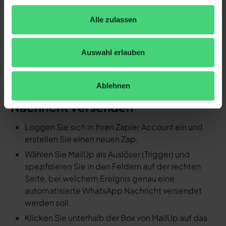
Nachrichtenvorlage mit hellomateo versenden).
Fertig! So schnell ersparen Sie sich mit
Alle zulassen
Automatisierungen den manuellen
Arbeitsaufwand.
Auswahl erlauben
Detaillierte Anleitung: Durch ein
Ereignis in MailUp eine
Ablehnen
automatisierte WhatsApp
Nachricht versenden
Loggen Sie sich in Ihren Zapier Account ein und
erstellen Sie einen neuen Zap.
Wählen Sie MailUp als Auslöser (Trigger) und
spezifizieren Sie in den Feldern auf der rechten
Seite, bei welchem Ereignis genau eine
automatisierte WhatsApp Nachricht versendet
werden soll.
Klicken Sie unterhalb der Box von MailUp auf das