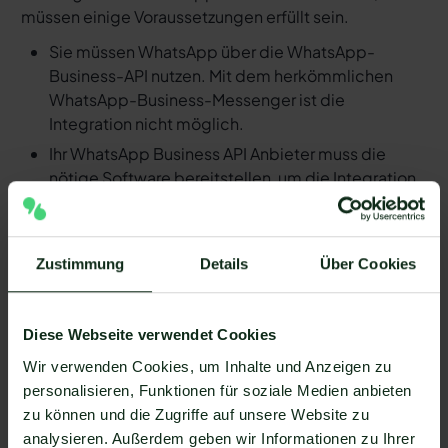
müssen einige Voraussetzungen erfüllt sein.
Sie müssen WhatsApp über die WhatsApp-
Business-API nutzen. Mit dem herkömmlichen
WhatsApp-Business-Messenger ist die
Integration nicht möglich.
Ihr WhatsApp Business API Anbieter muss die
nötige Software bereitstellen, um die Integration
zu ermöglichen. Längst nicht alle Anbieter der
WhatsApp API sind in der Lage, eine Integration
von Magalu und WhatsApp zu ermöglichen. Mit
Zustimmung
Details
Über Cookies
Mateo stehen Ihnen dank der Zapier Integration
über 6.000 Apps zur Verfügung, die Sie mit
WhatsApp verbinden können. Darunter ist
Diese Webseite verwendet Cookies
natürlich auch Magalu !
Wir verwenden Cookies, um Inhalte und Anzeigen zu
Da der Einrichtungsprozess der Integration je nach
personalisieren, Funktionen für soziale Medien anbieten
dem Anbieter der WhatsApp API Schnittstelle
zu können und die Zugriffe auf unsere Website zu
differenziert, gibt es keine allgemein gültige
analysieren. Außerdem geben wir Informationen zu Ihrer