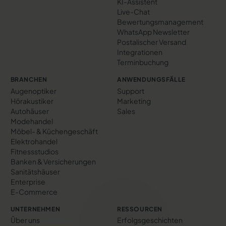
KI-Assistent
Live-Chat
Bewertungs­management
WhatsApp Newsletter
Postalischer Versand
Integrationen
Terminbuchung
BRANCHEN
ANWENDUNGSFÄLLE
Augenoptiker
Support
Hörakustiker
Marketing
Autohäuser
Sales
Modehandel
Möbel- & Küchengeschäft
Elektrohandel
Fitnessstudios
Banken & Versicherungen
Sanitätshäuser
Enterprise
E-Commerce
UNTERNEHMEN
RESSOURCEN
Über uns
Erfolgs­geschichten