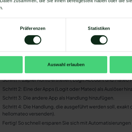
 Daten zusammen, die Sie ihnen bereitgestellt haben oder die s
Business-Messenger ist die Integration nicht möglich.
n.
Ihr WhatsApp Business API Anbieter muss die nötige Softwar
ermöglichen. Längst nicht alle Anbieter der WhatsApp API s
WhatsApp zu ermöglichen. Mit Mateo stehen Ihnen dank der
Präferenzen
Statistiken
Verfügung, die Sie mit WhatsApp verbinden können. Darunter
 der Einrichtungsprozess der Integration je nach dem Anbiet
bt es keine allgemein gültige Anleitung. Wir zeigen Ihnen im
git und WhatsApp mit Mateo funktioniert.
Auswahl erlauben
o funktioniert die Integration von Log
Schritt 1: Zapier Konto erstellen, Logit Account und Mateo
Schritt 2: Eine der Apps (Logit oder Mateo) als Auslöser hi
Schritt 3: Die andere App als Handlung hinzufügen.
Schritt 4: Die Handlung, die ausgeführt werden soll, exakt
hellomateo versenden).
Fertig! So schnell ersparen Sie sich mit Automatisierunge