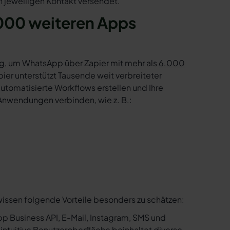
 jeweiligen Kontakt versendet.
000 weiteren Apps
g, um WhatsApp über Zapier mit mehr als
6.000
er unterstützt Tausende weit verbreiteter
tomatisierte Workflows erstellen und Ihre
Anwendungen verbinden, wie z. B.:
wissen folgende Vorteile besonders zu schätzen:
p Business API, E-Mail, Instagram, SMS und
e intuitive Benutzeroberfläche beinhaltet diverse