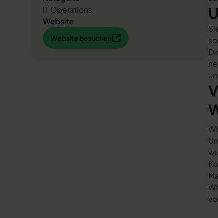
U
IT Operations
Website
Si
Website besuchen
Website besuchen
so
Di
ne
un
V
W
Wh
Un
wu
Ko
Ma
Wh
vo