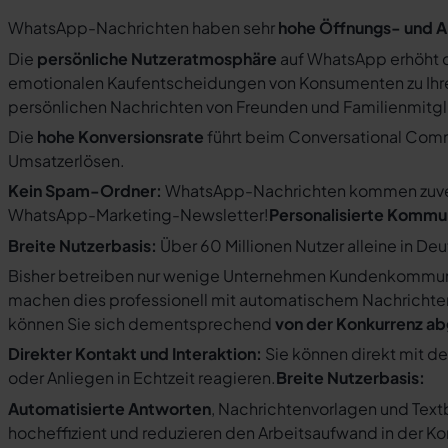
WhatsApp-Nachrichten haben sehr
hohe Öffnungs- und A
Die
persönliche Nutzeratmosphäre
auf WhatsApp erhöht d
emotionalen Kaufentscheidungen von Konsumenten zu Ihre
persönlichen Nachrichten von Freunden und Familienmit
Die
hohe Konversionsrate
führt beim Conversational Com
Umsatzerlösen.
Kein Spam-Ordner:
WhatsApp-Nachrichten kommen zuverlä
WhatsApp-Marketing-Newsletter!
Personalisierte Kommu
Breite Nutzerbasis:
Über 60 Millionen Nutzer alleine in De
Bisher betreiben nur wenige Unternehmen Kundenkommuni
machen dies professionell mit automatischem Nachricht
können Sie sich dementsprechend
von der Konkurrenz a
Direkter Kontakt und Interaktion:
Sie können direkt mit d
oder Anliegen in Echtzeit reagieren.
Breite Nutzerbasis:
Automatisierte Antworten
, Nachrichtenvorlagen und Tex
hocheffizient und reduzieren den Arbeitsaufwand in der K