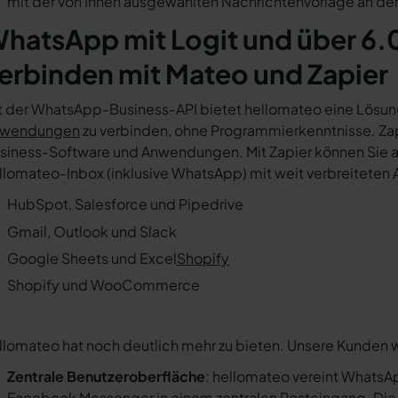
mit der von Ihnen ausgewählten Nachrichtenvorlage an den
hatsApp mit Logit und über 6.
erbinden mit Mateo und Zapier
t der WhatsApp-Business-API bietet hellomateo eine Lösun
wendungen
zu verbinden, ohne Programmierkenntnisse. Zapi
siness-Software und Anwendungen. Mit Zapier können Sie au
llomateo-Inbox (inklusive WhatsApp) mit weit verbreiteten 
HubSpot, Salesforce und Pipedrive
Gmail, Outlook und Slack
Google Sheets und Excel
Shopify
Shopify und WooCommerce
llomateo hat noch deutlich mehr zu bieten. Unsere Kunden 
Zentrale Benutzeroberfläche
: hellomateo vereint WhatsAp
Facebook Messenger in einem
zentralen Posteingang
. Di