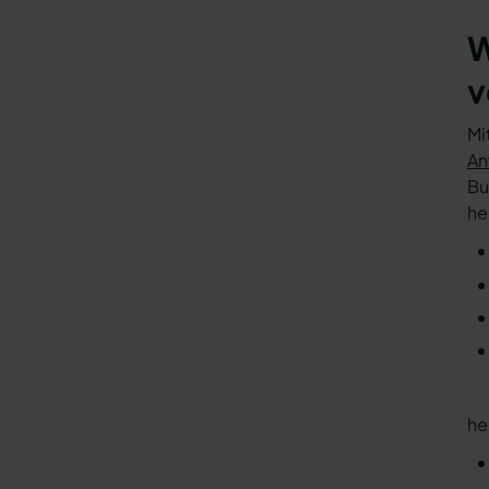
W
v
Mi
An
Bu
he
he