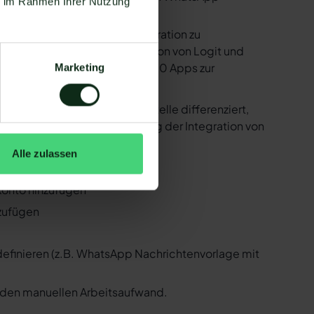
ie im Rahmen Ihrer Nutzung
e bereitstellen, um die Integration zu
ind in der Lage, eine Integration von Logit und
 Zapier Integration über 6.000 Apps zur
Marketing
 ist natürlich auch Logit !
er der WhatsApp API Schnittstelle differenziert,
 Folgenden, wie die Einrichtung der Integration von
Alle zulassen
it und WhatsApp
 Konto hinzufügen
nzufügen
 definieren (z.B. WhatsApp Nachrichtenvorlage mit
n den manuellen Arbeitsaufwand.