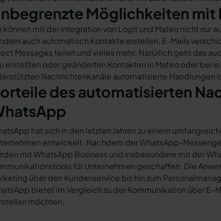
nbegrenzte Möglichkeiten mit 
e können mit der Integration von Logit und Mateo nicht nur
ndern auch automatisch Kontakte erstellen, E-Mails versc
rect Messages teilen und vieles mehr. Natürlich geht das auc
u erstellten oder geänderten Kontakten in Mateo oder bei 
terstützten Nachrichtenkanäle automatisierte Handlungen in
orteile des automatisierten Na
hatsApp
atsApp hat sich in den letzten Jahren zu einem umfangreich
ternehmen entwickelt. Nachdem der WhatsApp-Messenger a
rden mit WhatsApp Business und insbesondere mit der Wha
mmunikationstools für Unternehmen geschaffen. Die Anwendu
rketing über den Kundenservice bis hin zum Personalmana
atsApp bietet im Vergleich zu der Kommunikation über E-Mail
rstellen möchten: