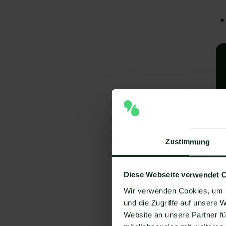
Zustimmung
A
e
Diese Webseite verwendet 
V
Wir verwenden Cookies, um I
und die Zugriffe auf unsere 
Um
Website an unsere Partner fü