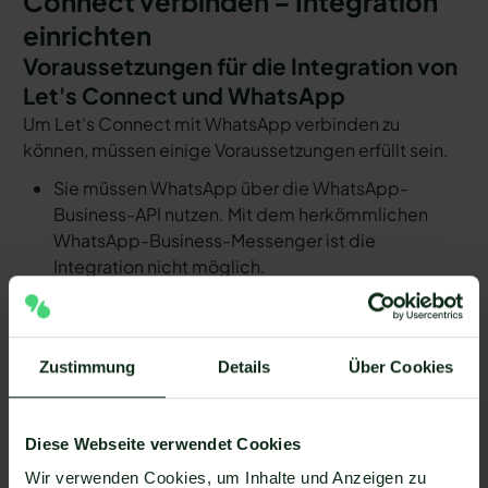
Connect verbinden – Integration
einrichten
Voraussetzungen für die Integration von
Let's Connect und WhatsApp
Um Let's Connect mit WhatsApp verbinden zu
können, müssen einige Voraussetzungen erfüllt sein.
Sie müssen WhatsApp über die WhatsApp-
Business-API nutzen. Mit dem herkömmlichen
WhatsApp-Business-Messenger ist die
Integration nicht möglich.
Ihr WhatsApp Business API Anbieter muss die
nötige Software bereitstellen, um die Integration
zu ermöglichen. Längst nicht alle Anbieter der
Zustimmung
Details
Über Cookies
WhatsApp API sind in der Lage, eine Integration
von Let's Connect und WhatsApp zu ermöglichen.
Mit Mateo stehen Ihnen dank der Zapier
Diese Webseite verwendet Cookies
Integration über 6.000 Apps zur Verfügung, die
Wir verwenden Cookies, um Inhalte und Anzeigen zu
Sie mit WhatsApp verbinden können. Darunter ist