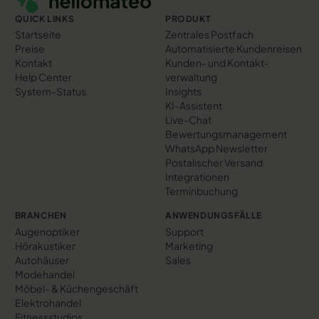
QUICK LINKS
PRODUKT
Startseite
Zentrales Postfach
Preise
Automatisierte Kundenreisen
Kontakt
Kunden- und Kontakt­
Help Center
verwaltung
System-Status
Insights
KI-Assistent
Live-Chat
Bewertungs­management
WhatsApp Newsletter
Postalischer Versand
Integrationen
Terminbuchung
BRANCHEN
ANWENDUNGSFÄLLE
Augenoptiker
Support
Hörakustiker
Marketing
Autohäuser
Sales
Modehandel
Möbel- & Küchengeschäft
Elektrohandel
Fitnessstudios