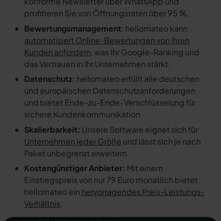
konforme Newsletter über WhatsApp und
profitieren Sie von Öffnungsraten über 95 %.
Bewertungsmanagement
: hellomateo kann
automatisiert Online-Bewertungen von Ihren
Kunden anfordern
, was Ihr Google-Ranking und
das Vertrauen in Ihr Unternehmen stärkt.
Datenschutz
: hellomateo erfüllt alle deutschen
und europäischen Datenschutzanforderungen
und bietet Ende-zu-Ende-Verschlüsselung für
sichere Kundenkommunikation.
Skalierbarkeit:
Unsere Software eignet sich für
Unternehmen jeder Größe
und lässt sich je nach
Paket unbegrenzt erweitern.
Kostengünstiger Anbieter:
Mit einem
Einstiegspreis von nur 79 Euro monatlich bietet
hellomateo ein
hervorragendes Preis-Leistungs-
Verhältnis
.