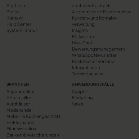
Startseite
Zentrales Postfach
Preise
Automatisierte Kundenreisen
Kontakt
Kunden- und Kontakt­
Help Center
verwaltung
System-Status
Insights
KI-Assistent
Live-Chat
Bewertungs­management
WhatsApp Newsletter
Postalischer Versand
Integrationen
Terminbuchung
BRANCHEN
ANWENDUNGSFÄLLE
Augenoptiker
Support
Hörakustiker
Marketing
Autohäuser
Sales
Modehandel
Möbel- & Küchengeschäft
Elektrohandel
Fitnessstudios
Banken & Versicherungen