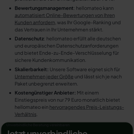
Bewertungsmanagement
: hellomateo kann
automatisiert Online-Bewertungen von Ihren
Kunden anfordern
, was Ihr Google-Ranking und
das Vertrauen in Ihr Unternehmen stärkt.
Datenschutz
: hellomateo erfüllt alle deutschen
und europäischen Datenschutzanforderungen
und bietet Ende-zu-Ende-Verschlüsselung für
sichere Kundenkommunikation.
Skalierbarkeit:
Unsere Software eignet sich für
Unternehmen jeder Größe
und lässt sich je nach
Paket unbegrenzt erweitern.
Kostengünstiger Anbieter:
Mit einem
Einstiegspreis von nur 79 Euro monatlich bietet
hellomateo ein
hervorragendes Preis-Leistungs-
Verhältnis
.
Unverbindliche Beratung vereinbaren
Jetzt unverbindliche