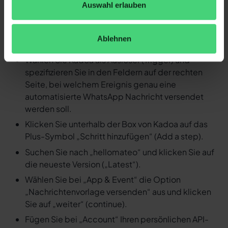
Auswahl erlauben
Nachricht versenden
Loggen Sie sich in Ihren Zapier Account ein und
Ablehnen
erstellen Sie einen neuen Zap.
Wählen Sie Kadoa als Auslöser (Trigger) und
spezifizieren Sie in den Feldern auf der rechten
Seite, bei welchem Ereignis genau eine
automatisierte WhatsApp Nachricht versendet
werden soll.
Klicken Sie unterhalb der Box von Kadoa auf das
Plus-Symbol „Schritt hinzufügen“ (Add a step).
Suchen Sie nach „hellomateo“ und klicken Sie auf
die neueste Version („Latest“).
Wählen Sie bei „App & Event“ die Option
„Nachrichtenvorlage versenden“ aus und klicken
Sie auf „weiter“ (continue).
Fügen Sie bei „Account“ Ihren persönlichen API-