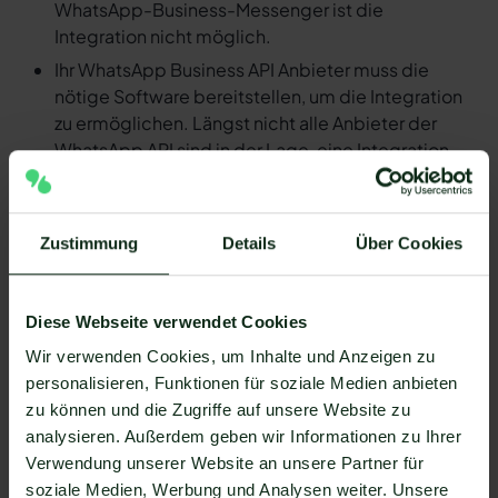
WhatsApp-Business-Messenger ist die
Integration nicht möglich.
Ihr WhatsApp Business API Anbieter muss die
nötige Software bereitstellen, um die Integration
zu ermöglichen. Längst nicht alle Anbieter der
WhatsApp API sind in der Lage, eine Integration
von Kadoa und WhatsApp zu ermöglichen. Mit
Mateo stehen Ihnen dank der Zapier Integration
über 6.000 Apps zur Verfügung, die Sie mit
Zustimmung
Details
Über Cookies
WhatsApp verbinden können. Darunter ist
natürlich auch Kadoa !
Da der Einrichtungsprozess der Integration je nach
Diese Webseite verwendet Cookies
dem Anbieter der WhatsApp API Schnittstelle
Wir verwenden Cookies, um Inhalte und Anzeigen zu
differenziert, gibt es keine allgemein gültige
personalisieren, Funktionen für soziale Medien anbieten
Anleitung. Wir zeigen Ihnen im Folgenden, wie die
zu können und die Zugriffe auf unsere Website zu
Einrichtung der Integration von Kadoa und WhatsApp
analysieren. Außerdem geben wir Informationen zu Ihrer
mit Mateo funktioniert.
Verwendung unserer Website an unsere Partner für
So funktioniert die Integration von
soziale Medien, Werbung und Analysen weiter. Unsere