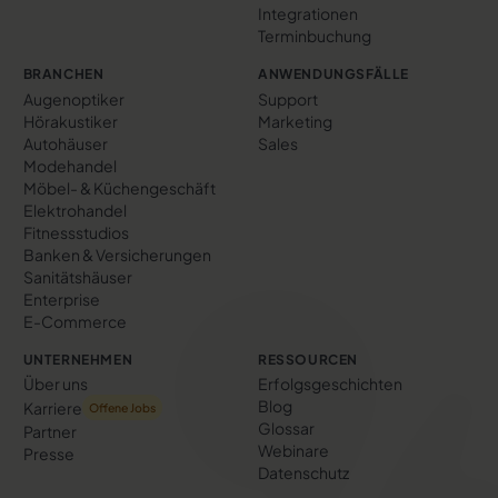
Integrationen
Terminbuchung
BRANCHEN
ANWENDUNGSFÄLLE
Augenoptiker
Support
Hörakustiker
Marketing
Autohäuser
Sales
Modehandel
Möbel- & Küchengeschäft
Elektrohandel
Fitnessstudios
Banken & Versicherungen
Sanitätshäuser
Enterprise
E-Commerce
UNTERNEHMEN
RESSOURCEN
Über uns
Erfolgs­geschichten
Blog
Karriere
Offene Jobs
Glossar
Partner
Webinare
Presse
Datenschutz