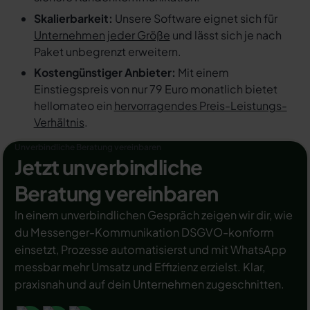
Skalierbarkeit:
Unsere Software eignet sich für
Unternehmen jeder Größe
und lässt sich je nach
Paket unbegrenzt erweitern.
Kostengünstiger Anbieter:
Mit einem
Einstiegspreis von nur 79 Euro monatlich bietet
hellomateo ein
hervorragendes Preis-Leistungs-
Verhältnis
.
Unverbindliche Beratung vereinbaren
Jetzt unverbindliche
Beratung vereinbaren
In einem unverbindlichen Gespräch zeigen wir dir, wie
du Messenger-Kommunikation DSGVO-konform
einsetzt, Prozesse automatisierst und mit WhatsApp
messbar mehr Umsatz und Effizienz erzielst. Klar,
praxisnah und auf dein Unternehmen zugeschnitten.