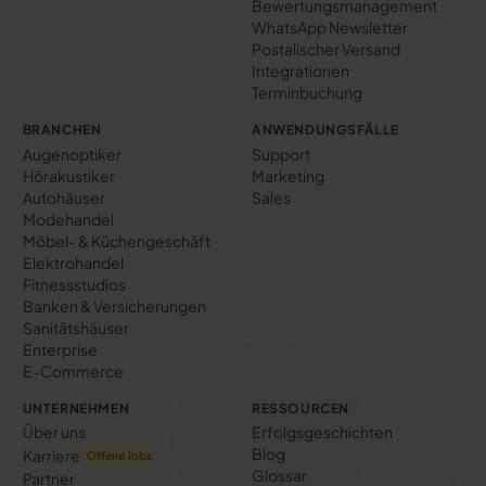
Bewertungs­management
WhatsApp Newsletter
Postalischer Versand
Integrationen
Terminbuchung
BRANCHEN
ANWENDUNGSFÄLLE
Augenoptiker
Support
Hörakustiker
Marketing
Autohäuser
Sales
Modehandel
Möbel- & Küchengeschäft
Elektrohandel
Fitnessstudios
Banken & Versicherungen
Sanitätshäuser
Enterprise
E-Commerce
UNTERNEHMEN
RESSOURCEN
Über uns
Erfolgs­geschichten
Blog
Karriere
Offene Jobs
Glossar
Partner