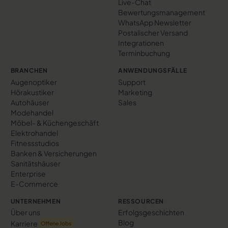
Live-Chat
Bewertungs­management
WhatsApp Newsletter
Postalischer Versand
Integrationen
Terminbuchung
BRANCHEN
ANWENDUNGSFÄLLE
Augenoptiker
Support
Hörakustiker
Marketing
Autohäuser
Sales
Modehandel
Möbel- & Küchengeschäft
Elektrohandel
Fitnessstudios
Banken & Versicherungen
Sanitätshäuser
Enterprise
E-Commerce
UNTERNEHMEN
RESSOURCEN
Über uns
Erfolgs­geschichten
Blog
Karriere
Offene Jobs