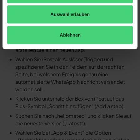
Detaillierte Anleitung: Durch ein
Ereignis in iPost eine
Auswahl erlauben
automatisierte WhatsApp
Nachricht versenden
Ablehnen
Loggen Sie sich in Ihren Zapier Account ein und
erstellen Sie einen neuen Zap.
Wählen Sie iPost als Auslöser (Trigger) und
spezifizieren Sie in den Feldern auf der rechten
Seite, bei welchem Ereignis genau eine
automatisierte WhatsApp Nachricht versendet
werden soll.
Klicken Sie unterhalb der Box von iPost auf das
Plus-Symbol „Schritt hinzufügen“ (Add a step).
Suchen Sie nach „hellomateo“ und klicken Sie auf
die neueste Version („Latest“).
Wählen Sie bei „App & Event“ die Option