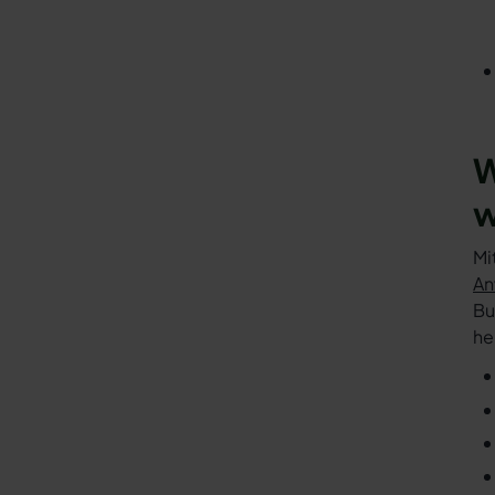
W
w
Mi
An
Bu
he