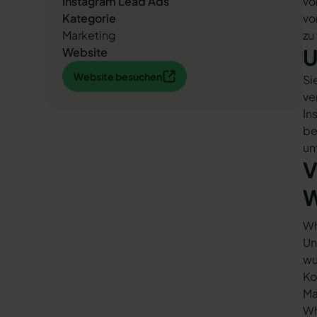
Instagram Lead Ads
vo
Kategorie
vo
Marketing
zu
U
Website
Website besuchen
Website besuchen
Si
ve
In
be
un
V
W
Wh
Un
wu
Ko
Ma
Wh