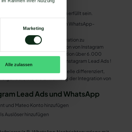
ie im Rahmen Ihrer Nutzung
sen einige Voraussetzungen erfüllt sein.
utzen. Mit dem herkömmlichen WhatsApp-
Marketing
e bereitstellen, um die Integration zu
ind in der Lage, eine Integration von Instagram
Ihnen dank der Zapier Integration über 6.000
. Darunter ist natürlich auch Instagram Lead Ads !
Alle zulassen
er der WhatsApp API Schnittstelle differenziert,
 Folgenden, wie die Einrichtung der Integration von
stagram Lead Ads und WhatsApp
ount und Mateo Konto hinzufügen
ls Auslöser hinzufügen
 definieren (z.B. WhatsApp Nachrichtenvorlage mit