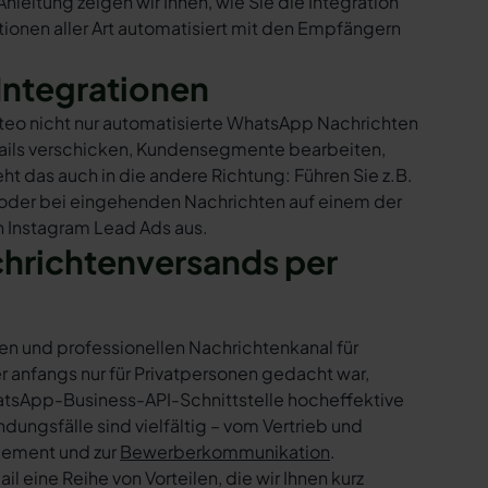
nleitung zeigen wir Ihnen, wie Sie die Integration
ionen aller Art automatisiert mit den Empfängern
Integrationen
ateo nicht nur automatisierte WhatsApp Nachrichten
Mails verschicken, Kundensegmente bearbeiten,
ht das auch in die andere Richtung: Führen Sie z.B.
 oder bei eingehenden Nachrichten auf einem der
n Instagram Lead Ads aus.
chrichtenversands per
en und professionellen Nachrichtenkanal für
nfangs nur für Privatpersonen gedacht war,
tsApp-Business-API-Schnittstelle hocheffektive
ngsfälle sind vielfältig – vom Vertrieb und
gement und zur
Bewerberkommunikation
.
 eine Reihe von Vorteilen, die wir Ihnen kurz