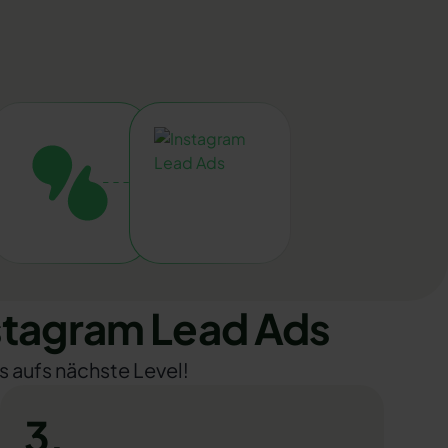
stagram Lead Ads
s aufs nächste Level!
3.