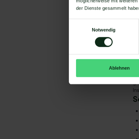
möglicherweise mit weiteren
W
der Dienste gesammelt habe
Um
Einwilligungsauswahl
Notwendig
Ablehnen
Da
gi
In
S