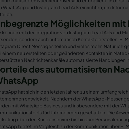
llautomatisierten Nachrichtenversand ermöglicht. In dieser A
n WhatsApp und Instagram Lead Ads einrichten, um Informat
 teilen.
nbegrenzte Möglichkeiten mit 
e können mit der Integration von Instagram Lead Ads und M
rsenden, sondern auch automatisch Kontakte erstellen, E-
stagram Direct Messages teilen und vieles mehr. Natürlich ge
i einem neu erstellten oder geänderten Kontakten in Mateo
terstützten Nachrichtenkanäle automatisierte Handlungen i
orteile des automatisierten Na
hatsApp
atsApp hat sich in den letzten Jahren zu einem umfangreich
ternehmen entwickelt. Nachdem der WhatsApp-Messenger a
rden mit WhatsApp Business und insbesondere mit der Wha
mmunikationstools für Unternehmen geschaffen. Die Anwendu
rketing über den Kundenservice bis hin zum Personalmana
atsApp bietet im Vergleich zu der Kommunikation über E-Mail