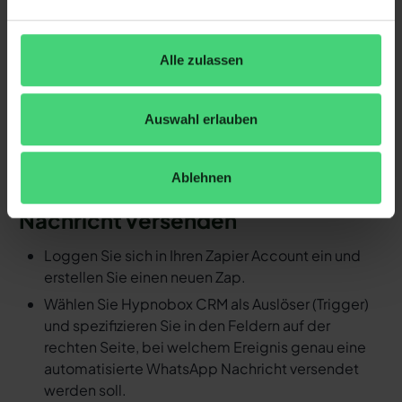
soll, exakt definieren (z.B. WhatsApp
Nachrichtenvorlage mit hellomateo versenden).
Fertig! So schnell ersparen Sie sich mit
Alle zulassen
Automatisierungen den manuellen
Arbeitsaufwand.
Auswahl erlauben
Detaillierte Anleitung: Durch ein
Ereignis in Hypnobox CRM eine
Ablehnen
automatisierte WhatsApp
Nachricht versenden
Loggen Sie sich in Ihren Zapier Account ein und
erstellen Sie einen neuen Zap.
Wählen Sie Hypnobox CRM als Auslöser (Trigger)
und spezifizieren Sie in den Feldern auf der
rechten Seite, bei welchem Ereignis genau eine
automatisierte WhatsApp Nachricht versendet
werden soll.