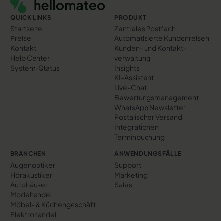
QUICK LINKS
PRODUKT
Startseite
Zentrales Postfach
Preise
Automatisierte Kundenreisen
Kontakt
Kunden- und Kontakt­
Help Center
verwaltung
System-Status
Insights
KI-Assistent
Live-Chat
Bewertungs­management
WhatsApp Newsletter
Postalischer Versand
Integrationen
Terminbuchung
BRANCHEN
ANWENDUNGSFÄLLE
Augenoptiker
Support
Hörakustiker
Marketing
Autohäuser
Sales
Modehandel
Möbel- & Küchengeschäft
Elektrohandel