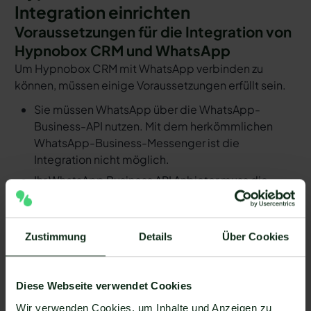
Integration einrichten
Voraussetzungen für die Integration von
Hypnobox CRM und WhatsApp
Um Hypnobox CRM mit WhatsApp verbinden zu
können, müssen einige Voraussetzungen erfüllt sein.
Sie müssen WhatsApp über die WhatsApp-
Business-API nutzen. Mit dem herkömmlichen
WhatsApp-Business-Messenger ist die
Integration nicht möglich.
Ihr WhatsApp Business API Anbieter muss die
nötige Software bereitstellen, um die Integration
zu ermöglichen. Längst nicht alle Anbieter der
WhatsApp API sind in der Lage, eine Integration
Zustimmung
Details
Über Cookies
von Hypnobox CRM und WhatsApp zu
ermöglichen. Mit Mateo stehen Ihnen dank der
Zapier Integration über 6.000 Apps zur
Diese Webseite verwendet Cookies
Verfügung, die Sie mit WhatsApp verbinden
Wir verwenden Cookies, um Inhalte und Anzeigen zu