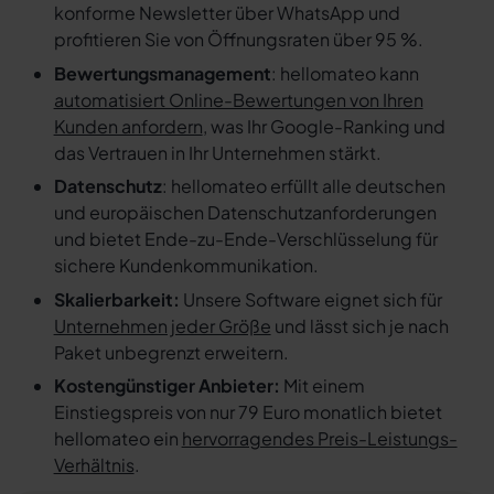
konforme Newsletter über WhatsApp und
profitieren Sie von Öffnungsraten über 95 %.
Bewertungsmanagement
: hellomateo kann
automatisiert Online-Bewertungen von Ihren
Kunden anfordern
, was Ihr Google-Ranking und
das Vertrauen in Ihr Unternehmen stärkt.
Datenschutz
: hellomateo erfüllt alle deutschen
und europäischen Datenschutzanforderungen
und bietet Ende-zu-Ende-Verschlüsselung für
sichere Kundenkommunikation.
Skalierbarkeit:
Unsere Software eignet sich für
Unternehmen jeder Größe
und lässt sich je nach
Paket unbegrenzt erweitern.
Kostengünstiger Anbieter:
Mit einem
Einstiegspreis von nur 79 Euro monatlich bietet
hellomateo ein
hervorragendes Preis-Leistungs-
Verhältnis
.