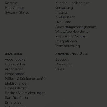
Kontakt
Kunden- und Kontakt­
Help Center
verwaltung
System-Status
Insights
KI-Assistent
Live-Chat
Bewertungs­management
WhatsApp Newsletter
Postalischer Versand
Integrationen
Terminbuchung
BRANCHEN
ANWENDUNGSFÄLLE
Augenoptiker
Support
Hörakustiker
Marketing
Autohäuser
Sales
Modehandel
Möbel- & Küchengeschäft
Elektrohandel
Fitnessstudios
Banken & Versicherungen
Sanitätshäuser
Enterprise
E-Commerce