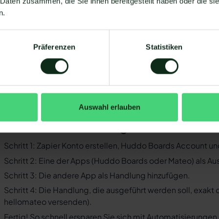
 Daten zusammen, die Sie ihnen bereitgestellt haben oder die s
Sie müssen WhatsApp über die WhatsApp-Business-API n
n.
Business-Messenger ist die Integration nicht möglich.
Ihr WhatsApp Business API Anbieter muss die nötige Softwar
Präferenzen
Statistiken
ermöglichen. Längst nicht alle Anbieter der WhatsApp API 
Boards und WhatsApp zu ermöglichen. Mit Mateo stehen Ih
zur Verfügung, die Sie mit WhatsApp verbinden können. Dar
 der Einrichtungsprozess der Integration je nach dem Anbiet
bt es keine allgemein gültige Anleitung. Wir zeigen Ihnen im
Auswahl erlauben
ddo Boards und WhatsApp mit Mateo funktioniert.
o funktioniert die Integration von Hu
Schritt 1: Zapier Konto erstellen, Huddo Boards Account 
Schritt 2: Eine der Apps (Huddo Boards oder Mateo) als Au
Schritt 3: Die andere App als Handlung hinzufügen.
Schritt 4: Die Handlung, die ausgeführt werden soll, exakt
hellomateo versenden).
Fertig! So schnell ersparen Sie sich mit Automatisierunge