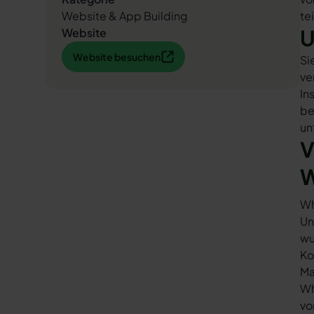
Website & App Building
te
U
Website
Website besuchen
Website besuchen
Si
ve
In
be
un
V
W
Wh
Un
wu
Ko
Ma
Wh
vo