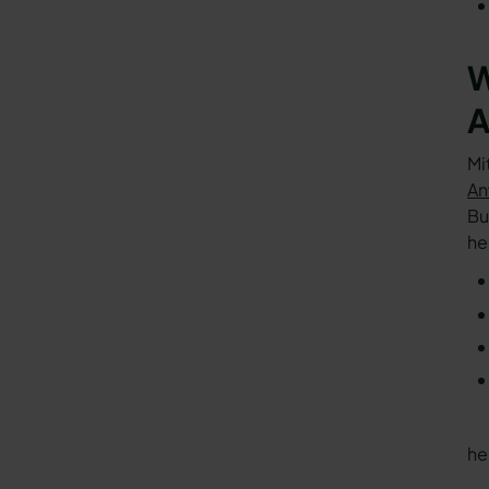
W
A
Mi
An
Bu
he
he