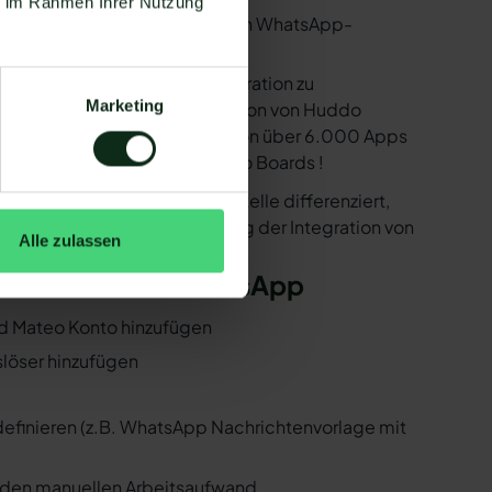
ie im Rahmen Ihrer Nutzung
utzen. Mit dem herkömmlichen WhatsApp-
e bereitstellen, um die Integration zu
Marketing
sind in der Lage, eine Integration von Huddo
nen dank der Zapier Integration über 6.000 Apps
unter ist natürlich auch Huddo Boards !
er der WhatsApp API Schnittstelle differenziert,
 Folgenden, wie die Einrichtung der Integration von
Alle zulassen
ddo Boards und WhatsApp
und Mateo Konto hinzufügen
slöser hinzufügen
 definieren (z.B. WhatsApp Nachrichtenvorlage mit
n den manuellen Arbeitsaufwand.