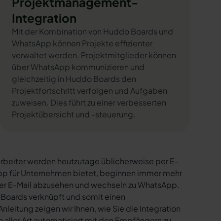
Projektmanagement-
Integration
Mit der Kombination von Huddo Boards und
WhatsApp können Projekte effizienter
verwaltet werden. Projektmitglieder können
über WhatsApp kommunizieren und
gleichzeitig in Huddo Boards den
Projektfortschritt verfolgen und Aufgaben
zuweisen. Dies führt zu einer verbesserten
Projektübersicht und -steuerung.
rbeiter werden heutzutage üblicherweise per E-
sApp für Unternehmen bietet, beginnen immer mehr
per E-Mail abzusehen und wechseln zu WhatsApp.
 Boards verknüpft und somit einen
nleitung zeigen wir Ihnen, wie Sie die Integration
aller Art automatisiert mit den Empfängern zu