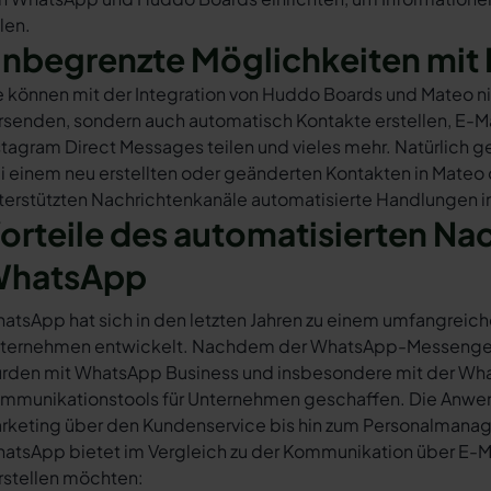
ilen.
nbegrenzte Möglichkeiten mit 
e können mit der Integration von Huddo Boards und Mateo n
rsenden, sondern auch automatisch Kontakte erstellen, E-
stagram Direct Messages teilen und vieles mehr. Natürlich ge
i einem neu erstellten oder geänderten Kontakten in Mateo
terstützten Nachrichtenkanäle automatisierte Handlungen 
orteile des automatisierten Na
hatsApp
atsApp hat sich in den letzten Jahren zu einem umfangreich
ternehmen entwickelt. Nachdem der WhatsApp-Messenger a
rden mit WhatsApp Business und insbesondere mit der Wha
mmunikationstools für Unternehmen geschaffen. Die Anwendu
rketing über den Kundenservice bis hin zum Personalmana
atsApp bietet im Vergleich zu der Kommunikation über E-Mail
rstellen möchten: