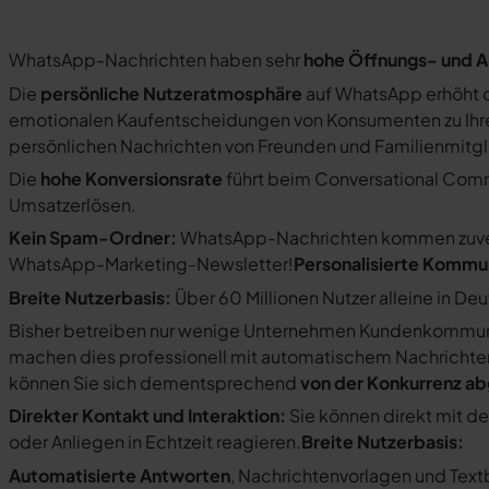
WhatsApp-Nachrichten haben sehr
hohe Öffnungs- und A
Die
persönliche Nutzeratmosphäre
auf WhatsApp erhöht d
emotionalen Kaufentscheidungen von Konsumenten zu Ihre
persönlichen Nachrichten von Freunden und Familienmit
Die
hohe Konversionsrate
führt beim Conversational Com
Umsatzerlösen.
Kein Spam-Ordner:
WhatsApp-Nachrichten kommen zuverlä
WhatsApp-Marketing-Newsletter!
Personalisierte Kommu
Breite Nutzerbasis:
Über 60 Millionen Nutzer alleine in De
Bisher betreiben nur wenige Unternehmen Kundenkommuni
machen dies professionell mit automatischem Nachricht
können Sie sich dementsprechend
von der Konkurrenz a
Direkter Kontakt und Interaktion:
Sie können direkt mit d
oder Anliegen in Echtzeit reagieren.
Breite Nutzerbasis:
Automatisierte Antworten
, Nachrichtenvorlagen und Tex