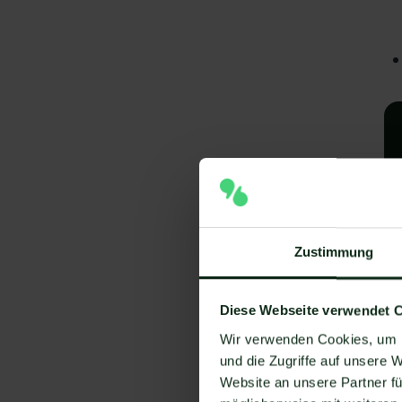
Zustimmung
A
Diese Webseite verwendet 
I
Wir verwenden Cookies, um I
V
und die Zugriffe auf unsere 
Website an unsere Partner fü
Um