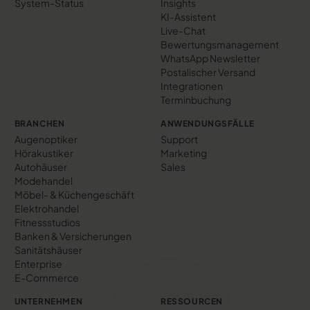
System-Status
Insights
KI-Assistent
Live-Chat
Bewertungs­management
WhatsApp Newsletter
Postalischer Versand
Integrationen
Terminbuchung
BRANCHEN
ANWENDUNGSFÄLLE
Augenoptiker
Support
Hörakustiker
Marketing
Autohäuser
Sales
Modehandel
Möbel- & Küchengeschäft
Elektrohandel
Fitnessstudios
Banken & Versicherungen
Sanitätshäuser
Enterprise
E-Commerce
UNTERNEHMEN
RESSOURCEN