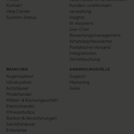
Kontakt
Kunden- und Kontakt­
Help Center
verwaltung
System-Status
Insights
KI-Assistent
Live-Chat
Bewertungs­management
WhatsApp Newsletter
Postalischer Versand
Integrationen
Terminbuchung
BRANCHEN
ANWENDUNGSFÄLLE
Augenoptiker
Support
Hörakustiker
Marketing
Autohäuser
Sales
Modehandel
Möbel- & Küchengeschäft
Elektrohandel
Fitnessstudios
Banken & Versicherungen
Sanitätshäuser
Enterprise