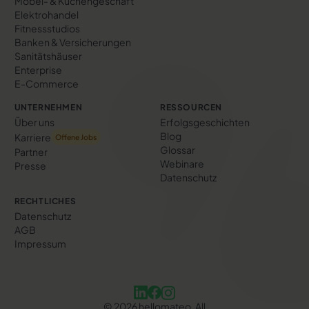
Möbel- & Küchengeschäft
Elektrohandel
Fitnessstudios
Banken & Versicherungen
Sanitätshäuser
Enterprise
E-Commerce
UNTERNEHMEN
RESSOURCEN
Über uns
Erfolgs­geschichten
Blog
Karriere
Offene Jobs
Glossar
Partner
Webinare
Presse
Datenschutz
RECHTLICHES
Datenschutz
AGB
Impressum
©
2026
hellomateo. All