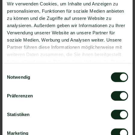
Wir verwenden Cookies, um Inhalte und Anzeigen zu
Integration über 6.000 Apps zur Verfügung, die
personalisieren, Funktionen für soziale Medien anbieten
Sie mit WhatsApp verbinden können. Darunter ist
zu können und die Zugriffe auf unsere Website zu
natürlich auch HelpSpace !
analysieren. Außerdem geben wir Informationen zu Ihrer
Da der Einrichtungsprozess der Integration je nach
Verwendung unserer Website an unsere Partner für
dem Anbieter der WhatsApp API Schnittstelle
soziale Medien, Werbung und Analysen weiter. Unsere
differenziert, gibt es keine allgemein gültige
Partner führen diese Informationen möglicherweise mit
Anleitung. Wir zeigen Ihnen im Folgenden, wie die
weiteren Daten zusammen, die Sie ihnen bereitgestellt
Einrichtung der Integration von HelpSpace und
haben oder die sie im Rahmen Ihrer Nutzung der Dienste
WhatsApp mit Mateo funktioniert.
gesammelt haben.
Einwilligungsauswahl
So funktioniert die Integration von
Notwendig
HelpSpace und WhatsApp
Schritt 1: Zapier Konto erstellen, HelpSpace
Präferenzen
Account und Mateo Konto hinzufügen
Schritt 2: Eine der Apps (HelpSpace oder Mateo)
Statistiken
als Auslöser hinzufügen
Schritt 3: Die andere App als Handlung
hinzufügen.
Marketing