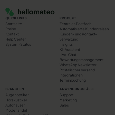
Footer
QUICK LINKS
PRODUKT
Startseite
Zentrales Postfach
Preise
Automatisierte Kundenreisen
Kontakt
Kunden- und Kontakt­
Help Center
verwaltung
System-Status
Insights
KI-Assistent
Live-Chat
Bewertungs­management
WhatsApp Newsletter
Postalischer Versand
Integrationen
Terminbuchung
BRANCHEN
ANWENDUNGSFÄLLE
Augenoptiker
Support
Hörakustiker
Marketing
Autohäuser
Sales
Modehandel