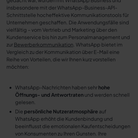
gedacht war, wurden mit WhatsApp Business und
insbesondere mit der WhatsApp-Business-API-
Schnittstelle hocheffektive Kommunikationstools für
Unternehmen geschaffen. Die Anwendungsfälle sind
vielfältig – vom Vertrieb und Marketing über den
Kundenservice bis hin zum Personalmanagement und
zur
Bewerberkommunikation
. WhatsApp bietet im
Vergleich zu der Kommunikation über E-Mail eine
Reihe von Vorteilen, die wir Ihnen kurz vorstellen
möchten:
WhatsApp-Nachrichten haben sehr
hohe
Öffnungs- und Antwortraten
und werden schnell
gelesen.
Die
persönliche Nutzeratmosphäre
auf
WhatsApp erhöht die Kundenbindung und
beeinflusst die emotionalen Kaufentscheidungen
von Konsumenten zu Ihren Gunsten. Ihre