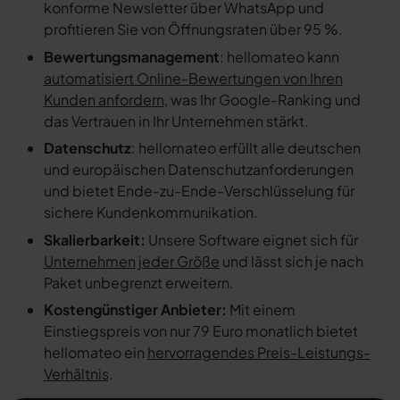
konforme Newsletter über WhatsApp und
profitieren Sie von Öffnungsraten über 95 %.
Bewertungsmanagement
: hellomateo kann
automatisiert Online-Bewertungen von Ihren
Kunden anfordern
, was Ihr Google-Ranking und
das Vertrauen in Ihr Unternehmen stärkt.
Datenschutz
: hellomateo erfüllt alle deutschen
und europäischen Datenschutzanforderungen
und bietet Ende-zu-Ende-Verschlüsselung für
sichere Kundenkommunikation.
Skalierbarkeit:
Unsere Software eignet sich für
Unternehmen jeder Größe
und lässt sich je nach
Paket unbegrenzt erweitern.
Kostengünstiger Anbieter:
Mit einem
Einstiegspreis von nur 79 Euro monatlich bietet
hellomateo ein
hervorragendes Preis-Leistungs-
Verhältnis
.