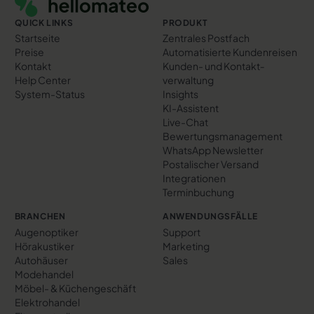
QUICK LINKS
PRODUKT
Startseite
Zentrales Postfach
Preise
Automatisierte Kundenreisen
Kontakt
Kunden- und Kontakt­
Help Center
verwaltung
System-Status
Insights
KI-Assistent
Live-Chat
Bewertungs­management
WhatsApp Newsletter
Postalischer Versand
Integrationen
Terminbuchung
BRANCHEN
ANWENDUNGSFÄLLE
Augenoptiker
Support
Hörakustiker
Marketing
Autohäuser
Sales
Modehandel
Möbel- & Küchengeschäft
Elektrohandel