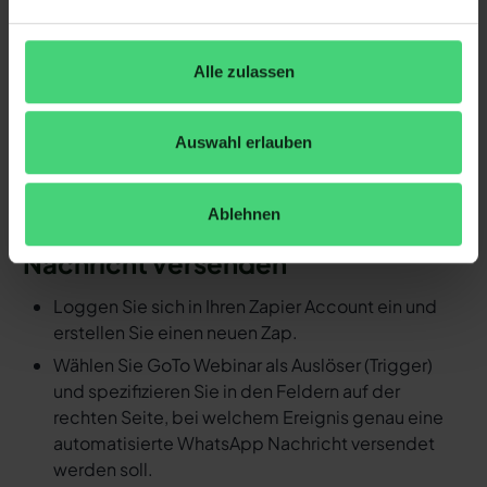
soll, exakt definieren (z.B. WhatsApp
Nachrichtenvorlage mit hellomateo versenden).
Fertig! So schnell ersparen Sie sich mit
Alle zulassen
Automatisierungen den manuellen
Arbeitsaufwand.
Auswahl erlauben
Detaillierte Anleitung: Durch ein
Ereignis in GoTo Webinar eine
Ablehnen
automatisierte WhatsApp
Nachricht versenden
Loggen Sie sich in Ihren Zapier Account ein und
erstellen Sie einen neuen Zap.
Wählen Sie GoTo Webinar als Auslöser (Trigger)
und spezifizieren Sie in den Feldern auf der
rechten Seite, bei welchem Ereignis genau eine
automatisierte WhatsApp Nachricht versendet
werden soll.