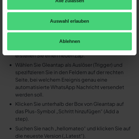
Alle zulassen
Detaillierte Anleitung: Durch ein
Ereignis in Gleantap eine
Auswahl erlauben
automatisierte WhatsApp
Nachricht versenden
Ablehnen
Loggen Sie sich in Ihren Zapier Account ein und
erstellen Sie einen neuen Zap.
Wählen Sie Gleantap als Auslöser (Trigger) und
spezifizieren Sie in den Feldern auf der rechten
Seite, bei welchem Ereignis genau eine
automatisierte WhatsApp Nachricht versendet
werden soll.
Klicken Sie unterhalb der Box von Gleantap auf
das Plus-Symbol „Schritt hinzufügen“ (Add a
step).
Suchen Sie nach „hellomateo“ und klicken Sie auf
die neueste Version („Latest“).