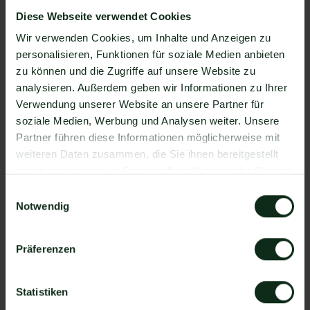
WhatsApp API sind in der Lage, eine Integration
Diese Webseite verwendet Cookies
von GetScreenshot und WhatsApp zu
ermöglichen. Mit Mateo stehen Ihnen dank der
Wir verwenden Cookies, um Inhalte und Anzeigen zu
Zapier Integration über 6.000 Apps zur
personalisieren, Funktionen für soziale Medien anbieten
Verfügung, die Sie mit WhatsApp verbinden
zu können und die Zugriffe auf unsere Website zu
können. Darunter ist natürlich auch GetScreenshot
analysieren. Außerdem geben wir Informationen zu Ihrer
!
Verwendung unserer Website an unsere Partner für
soziale Medien, Werbung und Analysen weiter. Unsere
Da der Einrichtungsprozess der Integration je nach
Partner führen diese Informationen möglicherweise mit
dem Anbieter der WhatsApp API Schnittstelle
weiteren Daten zusammen, die Sie ihnen bereitgestellt
differenziert, gibt es keine allgemein gültige
haben oder die sie im Rahmen Ihrer Nutzung der Dienste
Anleitung. Wir zeigen Ihnen im Folgenden, wie die
gesammelt haben.
Einrichtung der Integration von GetScreenshot und
Einwilligungsauswahl
Notwendig
WhatsApp mit Mateo funktioniert.
So funktioniert die Integration von
GetScreenshot und WhatsApp
Präferenzen
Schritt 1: Zapier Konto erstellen, GetScreenshot
Account und Mateo Konto hinzufügen
Statistiken
Schritt 2: Eine der Apps (GetScreenshot oder