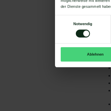
möglicherweise mit weiteren
der Dienste gesammelt habe
Einwilligungsauswahl
Notwendig
Da
gi
Ge
Ablehnen
S