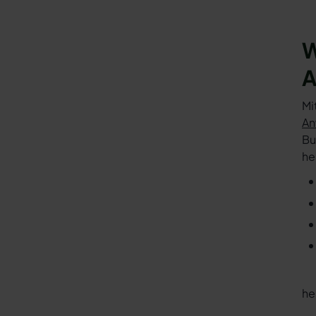
W
A
Mi
An
Bu
he
he