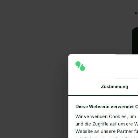
Zustimmung
A
I
Diese Webseite verwendet 
V
Wir verwenden Cookies, um I
und die Zugriffe auf unsere 
Um
Website an unsere Partner fü