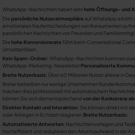
WhatsApp-Nachrichten haben sehr
hohe Öffnungs- und A
Die
persönliche Nutzeratmosphäre
auf WhatsApp erhöht d
emotionalen Kaufentscheidungen von Konsumenten zu Ihre
persönlichen Nachrichten von Freunden und Familienmit
Die
hohe Konversionsrate
führt beim Conversational Com
Umsatzerlösen.
Kein Spam-Ordner:
WhatsApp-Nachrichten kommen zuverlä
WhatsApp-Marketing-Newsletter!
Personalisierte Kommu
Breite Nutzerbasis:
Über 60 Millionen Nutzer alleine in De
Bisher betreiben nur wenige Unternehmen Kundenkommuni
machen dies professionell mit automatischem Nachricht
können Sie sich dementsprechend
von der Konkurrenz a
Direkter Kontakt und Interaktion:
Sie können direkt mit d
oder Anliegen in Echtzeit reagieren.
Breite Nutzerbasis:
Automatisierte Antworten
, Nachrichtenvorlagen und Tex
hocheffizient und reduzieren den Arbeitsaufwand in der K