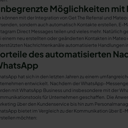
nbegrenzte Möglichkeiten mit 
e können mit der Integration von Get The Referral und Mate
rsenden, sondern auch automatisch Kontakte erstellen, E-
stagram Direct Messages teilen und vieles mehr. Natürlich ge
i einem neu erstellten oder geänderten Kontakten in Mateo
terstützten Nachrichtenkanäle automatisierte Handlungen in
orteile des automatisierten Na
hatsApp
atsApp hat sich in den letzten Jahren zu einem umfangreich
ternehmen entwickelt. Nachdem der WhatsApp-Messenger a
rden mit WhatsApp Business und insbesondere mit der Wha
mmunikationstools für Unternehmen geschaffen. Die Anwendu
rketing über den Kundenservice bis hin zum Personalmana
atsApp bietet im Vergleich zu der Kommunikation über E-Mail
rstellen möchten: