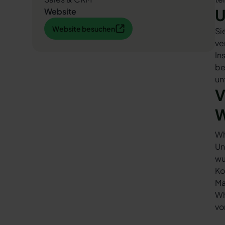
U
Website
Website besuchen
Website besuchen
Si
ve
In
be
un
V
W
Wh
Un
wu
Ko
Ma
Wh
vo