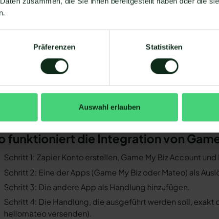
 Daten zusammen, die Sie ihnen bereitgestellt haben oder die s
 Game My Biz mit WhatsApp verbinden zu können, müssen ei
n.
Sie müssen WhatsApp über die WhatsApp-Business-API n
Business-Messenger ist die Integration nicht möglich.
Präferenzen
Statistiken
Ihr WhatsApp Business API Anbieter muss die nötige Softwar
ermöglichen. Längst nicht alle Anbieter der WhatsApp API 
und WhatsApp zu ermöglichen. Mit Mateo stehen Ihnen dan
Verfügung, die Sie mit WhatsApp verbinden können. Darunte
 der Einrichtungsprozess der Integration je nach dem Anbiet
Auswahl erlauben
bt es keine allgemein gültige Anleitung. Wir zeigen Ihnen im
me My Biz und WhatsApp mit Mateo funktioniert.
o funktioniert die Integration von Ga
Schritt 1: Zapier Konto erstellen, Game My Biz Account un
Schritt 2: Eine der Apps (Game My Biz oder Mateo) als Ausl
Schritt 3: Die andere App als Handlung hinzufügen.
Schritt 4: Die Handlung, die ausgeführt werden soll, exakt
hellomateo versenden).