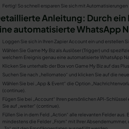
Fertig! So schnell ersparen Sie sich mit Automatisierunge
etaillierte Anleitung: Durch ein
ine automatisierte WhatsApp N
Loggen Sie sich in Ihren Zapier Account ein und erstellen S
Wählen Sie Game My Biz als Auslöser (Trigger) und spezifizie
welchem Ereignis genau eine automatisierte WhatsApp Nac
Klicken Sie unterhalb der Box von Game My Biz auf das Plu
Suchen Sie nach „hellomateo“ und klicken Sie auf die neues
Wählen Sie bei „App & Event“ die Option „Nachrichtenvorla
(continue).
Fügen Sie bei „Account“ Ihren persönlichen API-Schlüssel 
Sie auf „weiter“ (continue).
Füllen Sie in dem Feld „Action“ alle relevanten Felder a
mindestens die Felder „From“ mit Ihrer Absendernummer, 
„To“ mit den Empfängerdaten ausgefüllt werden.