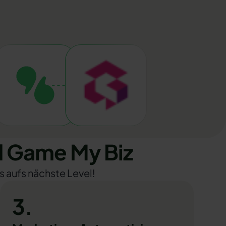
 Game My Biz
s aufs nächste Level!
3.