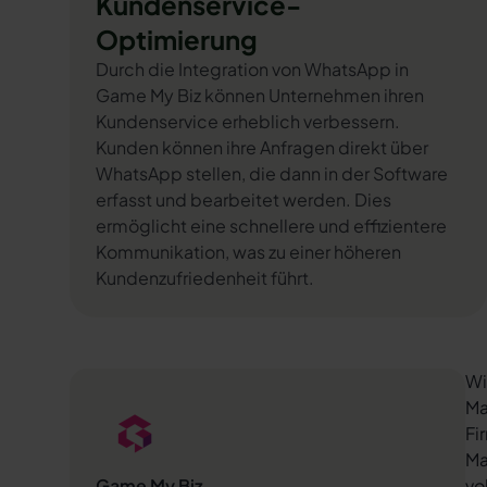
Kundenservice-
Optimierung
Durch die Integration von WhatsApp in
Game My Biz können Unternehmen ihren
Kundenservice erheblich verbessern.
Kunden können ihre Anfragen direkt über
WhatsApp stellen, die dann in der Software
erfasst und bearbeitet werden. Dies
ermöglicht eine schnellere und effizientere
Kommunikation, was zu einer höheren
Kundenzufriedenheit führt.
Wi
Ma
Fi
Ma
Game My Biz
vo