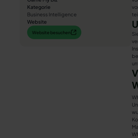
Kategorie
vo
Business Intelligence
te
U
Website
Website besuchen
Website besuchen
Si
ve
In
be
un
V
W
Wh
Un
wu
Ko
Ma
Wh