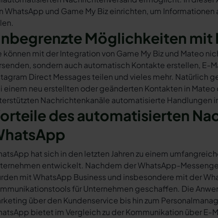
n WhatsApp und Game My Biz einrichten, um Informationen al
ilen.
nbegrenzte Möglichkeiten mit 
e können mit der Integration von Game My Biz und Mateo ni
rsenden, sondern auch automatisch Kontakte erstellen, E-
stagram Direct Messages teilen und vieles mehr. Natürlich ge
i einem neu erstellten oder geänderten Kontakten in Mateo
terstützten Nachrichtenkanäle automatisierte Handlungen i
orteile des automatisierten Na
hatsApp
atsApp hat sich in den letzten Jahren zu einem umfangreich
ternehmen entwickelt. Nachdem der WhatsApp-Messenger a
rden mit WhatsApp Business und insbesondere mit der Wha
mmunikationstools für Unternehmen geschaffen. Die Anwendu
rketing über den Kundenservice bis hin zum Personalmana
atsApp bietet im Vergleich zu der Kommunikation über E-Mail