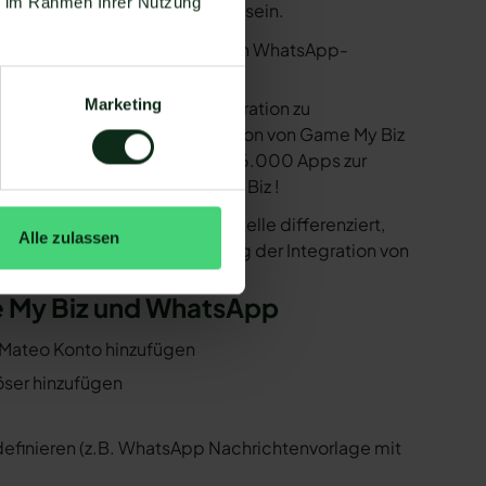
ie im Rahmen Ihrer Nutzung
nige Voraussetzungen erfüllt sein.
utzen. Mit dem herkömmlichen WhatsApp-
Marketing
e bereitstellen, um die Integration zu
sind in der Lage, eine Integration von Game My Biz
k der Zapier Integration über 6.000 Apps zur
r ist natürlich auch Game My Biz !
er der WhatsApp API Schnittstelle differenziert,
Alle zulassen
 Folgenden, wie die Einrichtung der Integration von
me My Biz und WhatsApp
d Mateo Konto hinzufügen
öser hinzufügen
 definieren (z.B. WhatsApp Nachrichtenvorlage mit