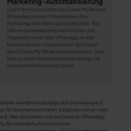
Marketing-Automatisierung
Durch die Kombination von Game My Biz und
WhatsApp können Unternehmen ihre
Marketing-Aktivitäten automatisieren. Sie
können personalisierte Nachrichten und
Angebote direkt über WhatsApp an ihre
Kunden senden, basierend auf den Daten,
die in Game My Biz gesammelt wurden. Dies
kann zu einer höheren Kundenbindung und
einem erhöhten Umsatz führen.
rbeiter werden heutzutage üblicherweise per E-
sApp für Unternehmen bietet, beginnen immer mehr
per E-Mail abzusehen und wechseln zu WhatsApp.
y Biz verknüpft und somit einen
nleitung zeigen wir Ihnen, wie Sie die Integration