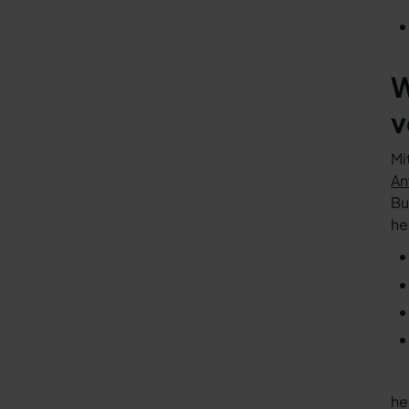
W
v
Mi
An
Bu
he
he